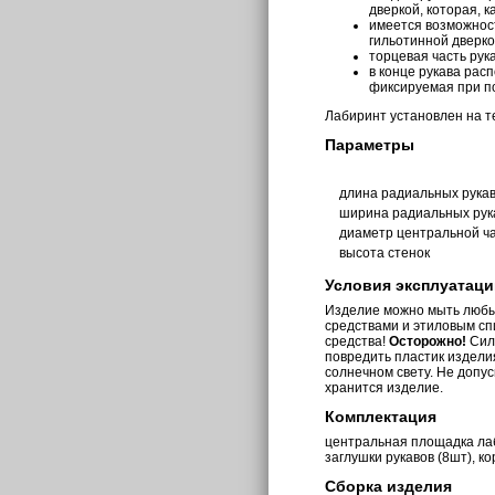
дверкой, которая, к
имеется возможнос
гильотинной дверко
торцевая часть рук
в конце рукава рас
фиксируемая при п
Лабиринт установлен на те
Параметры
длина радиальных рука
ширина радиальных рук
диаметр центральной ч
высота стенок
Условия эксплуатац
Изделие можно мыть люб
средствами и этиловым с
средства!
Осторожно!
Сил
повредить пластик издели
солнечном свету. Не допу
хранится изделие.
Комплектация
центральная площадка лаб
заглушки рукавов (8шт), к
Сборка изделия