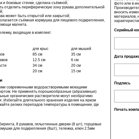
ак и боковые стенки, сделана съёмной;
фото или в ин
ть отделить периферическую зону рукава дополнительной
Производител
й;
вносить изме
ава может быть открытой или закрытой;
материалов,
полагается съёмная кормушка для пищевого подкрепления,
характеристи
омощи магнита.
Серийный но
лежку, входящую в комплект.
для крыс
для мышей
вов
85 см
35 см
Дата продаж
авов
12.5 см
6 см
асти
34 см
20 см
20 см
15 см
ии
Подпись
ыми современными водорастворимыми моющими
пиртом. Не применять порошкообразные (абразивные)
ьные органические растворители могут необратимо
я. Избегайте длительного хранения изделия на ярком
скайте резких перепадов температуры в помещении, где
Печать комп
иринта, 8 рукавов, гильотинные дверки (8 шт), торцевые
ормушки для подкрепления (8шт), тележка, ключ 2.5мм