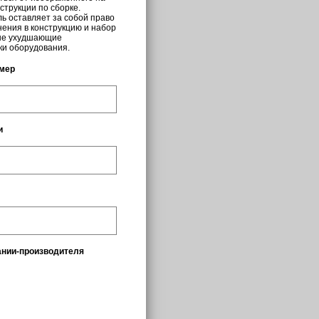
струкции по сборке.
ь оставляет за собой право
нения в конструкцию и набор
 не ухудшающие
ки оборудования.
мер
и
ании-производителя