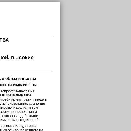
ТВА
шей, высокие
ые обязательства
рок на изделие: 1 год.
распространяется на
никшие вследствие
требителем правил ввода в
, использования, хранения
тировки изделия, в том
ческие повреждения и
 вызванные действием
химических соединений.
ое вами оборудование
ться от изображенного на