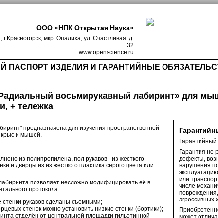
ООО «НПК Открытая Наука»
, г.Красногорск, мкр. Опалиха, ул. Счастливая, д.
32
www.openscience.ru
Й ПАСПОРТ ИЗДЕЛИЯ И ГАРАНТИЙНЫЕ ОБЯЗАТЕЛЬС
«Радиальный восьмирукавный лабиринт» для мы
и, + тележка
абиринт" предназначена для изучения пространственной
Гарантийн
 крыс и мышей.
Гарантийный с
Гарантия не 
лнено из полипропилена, пол рукавов - из жесткого
дефекты, воз
енки и дверцы из из жесткого пластика серого цвета или
нарушения по
эксплуатацию
или транспор
 лабиринта позволяет несложно модифицировать её в
числе механи
нтального протокола:
повреждения,
агрессивных 
е стенки рукавов сделаны съемными;
орцевых стенок можно установить низкие стенки (бортики);
Приобретенн
ринта отделён от центральной площадки гильотинной
может отлича