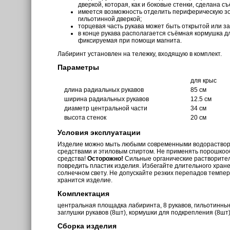
дверкой, которая, как и боковые стенки, сделана с
имеется возможность отделить периферическую з
гильотинной дверкой;
торцевая часть рукава может быть открытой или з
в конце рукава располагается съёмная кормушка д
фиксируемая при помощи магнита.
Лабиринт установлен на тележку, входящую в комплект.
Параметры
для крыс
длина радиальных рукавов
85 см
ширина радиальных рукавов
12.5 см
диаметр центральной части
34 см
высота стенок
20 см
Условия эксплуатации
Изделие можно мыть любыми современными водораств
средствами и этиловым спиртом. Не применять порошкоо
средства!
Осторожно!
Сильные органические растворите
повредить пластик изделия. Избегайте длительного хран
солнечном свету. Не допускайте резких перепадов темпе
хранится изделие.
Комплектация
центральная площадка лабиринта, 8 рукавов, гильотинные
заглушки рукавов (8шт), кормушки для подкрепления (8шт)
Сборка изделия