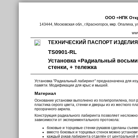
ООО «НПК Отк
143444, Московская обл., г.Красногорск, мкр. Опалиха, у
www
ТЕХНИЧЕСКИЙ ПАСПОРТ ИЗДЕЛИЯ
TS0901-RL
Установка «Радиальный восьми
стенки, + тележка
Установка "Радиальный лабиринт" предназначена для из
памяти. Модификации для крыс и мышей.
Материал
Основание установки выполнено из полипропилена, пол ру
пластика серого цвета, стенки и дверцы из из жесткого пл
прозрачного акрила.
Конструкция радиального лабиринта позволяет несложно
зависимости от экспериментального протокола:
боковые и торцевые стенки рукавов сделаны съем
вместо боковых и торцевых стенок можно установит
каждый рукав лабиринта отделён от центральной 