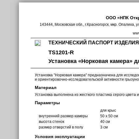
ООО «НПК Отк
143444, Московская обл., г.Красногорск, мкр. Опалиха, у
www
ТЕХНИЧЕСКИЙ ПАСПОРТ ИЗДЕЛИЯ
TS1201-R
Установка «Норковая камера» д
Установка "Норковая камера" предназначена для исслед
и ориентировочно-исследовательской активности грызуно
Материал
Установка выполнена из жесткого пластика серого цвета и
Параметры
для крыс
внутренний размер камеры
50 х 50 см
высота стенок
40 см
размер отверстий в полу
3 см
Условия эксплуатации