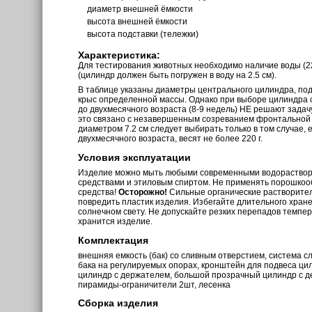
диаметр внешней ёмкости
высота внешней ёмкости
высота подставки (тележки)
Характеристика:
Для тестирования животных необходимо наличие воды (22
(цилиндр должен быть погружен в воду на 2.5 см).
В таблице указаны диаметры центрального цилиндра, по
крыс определенной массы. Однако при выборе цилиндра с
до двухмесячного возраста (8-9 недель) НЕ решают задач
это связано с незавершенным созреванием фронтальной
диаметром 7.2 см следует выбирать только в том случае, 
двухмесячного возраста, весят не более 220 г.
Условия эксплуатации
Изделие можно мыть любыми современными водораств
средствами и этиловым спиртом. Не применять порошкоо
средства!
Осторожно!
Сильные органические растворите
повредить пластик изделия. Избегайте длительного хран
солнечном свету. Не допускайте резких перепадов темпе
хранится изделие.
Комплектация
внешняя емкость (бак) со сливным отверстием, система с
бака на регулируемых опорах, кронштейн для подвеса ц
цилиндр с держателем, большой прозрачный цилиндр с 
пирамиды-ограничители 2шт, лесенка
Сборка изделия