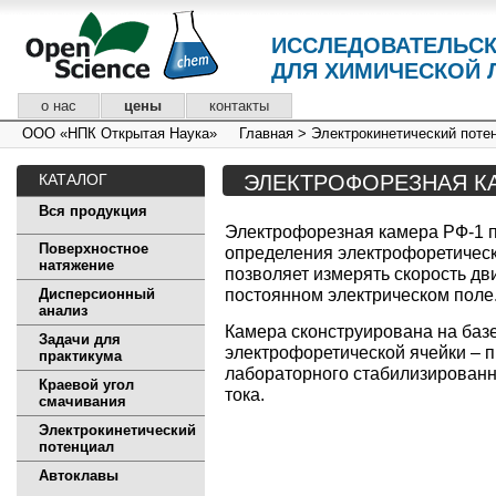
ИССЛЕДОВАТЕЛЬС
ДЛЯ ХИМИЧЕСКОЙ 
о нас
цены
контакты
ООО «НПК Открытая Наука»
Главная
>
Электрокинетический поте
КАТАЛОГ
ЭЛЕКТРОФОРЕЗНАЯ К
Вся продукция
Электрофорезная камера РФ-1 
Поверхностное
определения электрофоретическ
натяжение
позволяет измерять скорость дв
постоянном электрическом поле
Дисперсионный
анализ
Камера сконструирована на баз
Задачи для
электрофоретической ячейки – 
практикума
лабораторного стабилизированн
Краевой угол
тока.
смачивания
Электрокинетический
потенциал
Автоклавы