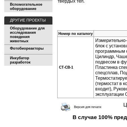
твердых тел.
Вспомогательное
оборудование
ДРУГИЕ ПРОЕКТЫ
Оборудование для
исследования
Номер по каталогу
поведения
Измерительно
животных
блок с устано
Фотобиореакторы
программным 
Цилиндр, Чаше
Инкубатор
подвесом в фу
разработок
Пластинка спе
СТ-CВ-1
спецсплав, По
Термостатируе
(термостат в к
входит), Руков
эксплуатации 
Ц
Версия для печати
В случае 100% пре