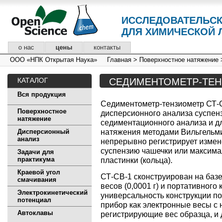
ИССЛЕДОВАТЕЛЬС
ДЛЯ ХИМИЧЕСКОЙ 
о нас
цены
контакты
ООО «НПК Открытая Наука»
Главная
>
Поверхностное натяжение
КАТАЛОГ
СЕДИМЕНТОМЕТР-ТЕ
Вся продукция
Седиментометр-тензиометр СТ-
Поверхностное
дисперсионного анализа суспен
натяжение
седиментационного анализа и д
натяжения методами Вильгельм
Дисперсионный
анализ
непрерывно регистрирует измен
суспензию чашечки или максима
Задачи для
практикума
пластинки (кольца).
Краевой угол
СТ-СВ-1 сконструирован на баз
смачивания
весов (0,0001 г) и портативного
Электрокинетический
универсальность конструкции по
потенциал
прибор как электронные весы с
Автоклавы
регистрирующие вес образца, и