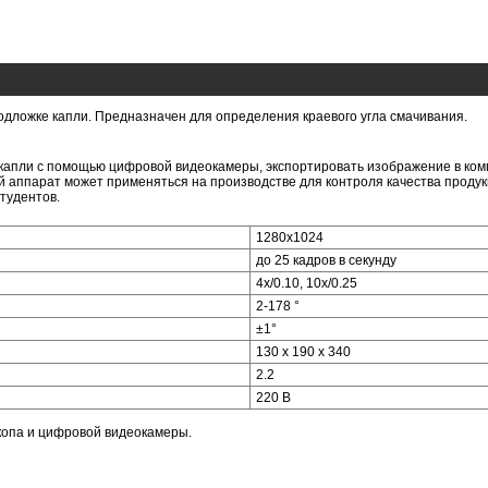
дложке капли. Предназначен для определения краевого угла смачивания.
капли с помощью цифровой видеокамеры, экспортировать изображение в ком
й аппарат может применяться на производстве для контроля качества продукц
тудентов.
1280х1024
до 25 кадров в секунду
4х/0.10, 10х/0.25
2-178 °
±1°
130 х 190 х 340
2.2
220 В
копа и цифровой видеокамеры.