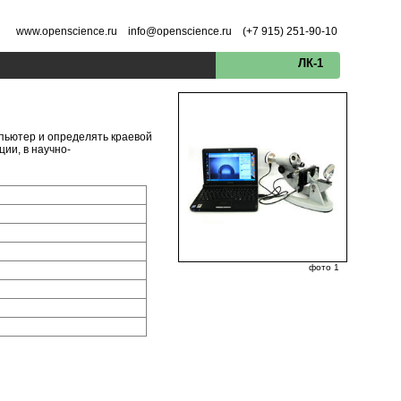
www.openscience.ru info@openscience.ru (+7 915) 251-90-10
ЛК-1
пьютер и определять краевой
ии, в научно-
фото 1