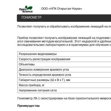
ООО «НПК Открытая Наука»
ГОНИОМЕТР
Позволяет получать и обрабатывать изображение лежащей на по
Прибор позволяет получать изображение лежащей на подложке 
угол смачивания методом касательной. Этот недорогой и удобны
исследовательских лабораториях и в практикумах для обучения с
Разрешение видеокамеры
Скорость регистрации изображения
Объективы
Диапазон измерения краевого угла
Точность определения краевого угла
Габаритные размеры (Ш х В х Г), мм
Масса прибора, кг
Напряжение питания сети
Гониометр ЛК-1 сконструирован на базе горизонтального микрос
Преимущества