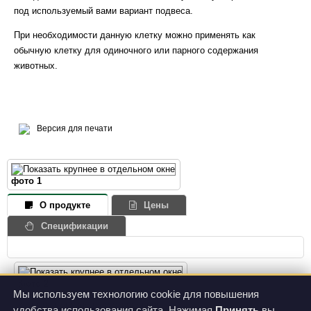
под используемый вами вариант подвеса.
При необходимости данную клетку можно применять как
обычную клетку для одиночного или парного содержания
животных.
Версия для печати
фото 1
О продукте
Цены
Спецификации
фото 2
Крышку клетки можно снять, не
Мы используем технологию cookie для повышения
открывая дверцу и не отсоединяя
удобства использования сайта. Нажимая
Принять
вы