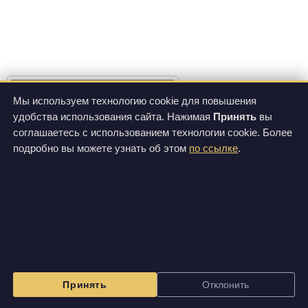
фото 1
Мы используем технологию cookie для повышения
удобства использования сайта. Нажимая
Принять
вы
О продукте
Цены
соглашаетесь с использованием технологии cookie. Более
Спецификации
подробно вы можете узнать об этом
по ссылке
.
фото 2
Все фотографии и видеозаписи, размещенные на этом сайте, доступны по лицензии
Creative Commons Attribution-NonCommercial-ShareAlike 3.0 Unported License
.
Изображения на данном сайте могут отличаться от вида фактически поставляемой
продукции.
Принять
Отклонить