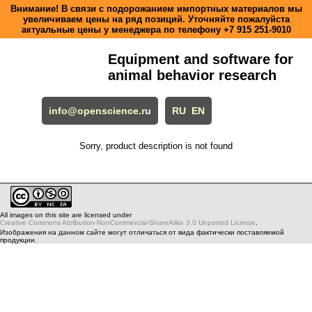
Внимание! В связи с подорожанием импортных материалов мы
увеличиваем цены на ряд позиций. Уточняйте пожалуйста
актуальные цены у менеджера по телефону
+7 915 251-9010
Equipment and software for
animal behavior research
info@openscience.ru
RU
EN
Sorry, product description is not found
All images on this site are licensed under
Creative Commons Attribution-NonCommercial-ShareAlike 3.0 Unported License
.
Изображения на данном сайте могут отличаться от вида фактически поставляемой
продукции.