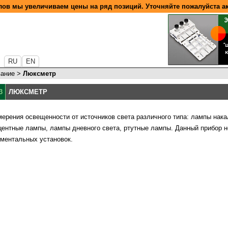
ов мы увеличиваем цены на ряд позиций. Уточняйте пожалуйста а
RU
EN
вание
>
Люксметр
3
ЛЮКСМЕТР
ерения освещенности от источников света различного типа: лампы нака
ентные лампы, лампы дневного света, ртутные лампы. Данный прибор 
ментальных установок.