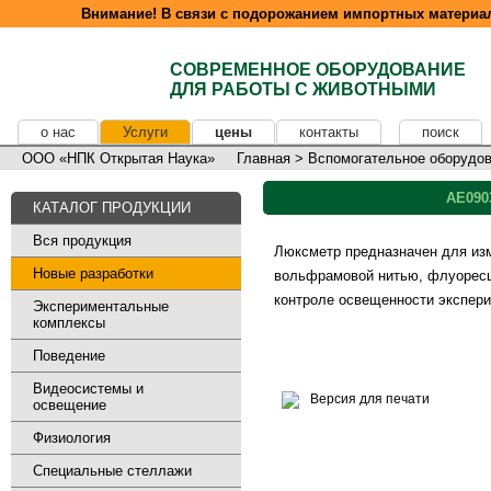
Внимание! В связи с подорожанием импортных материал
СОВРЕМЕННОЕ ОБОРУДОВАНИЕ
ДЛЯ РАБОТЫ С ЖИВОТНЫМИ
о нас
Услуги
цены
контакты
поиск
ООО «НПК Открытая Наука»
Главная
>
Вспомогательное оборудо
AE090
КАТАЛОГ ПРОДУКЦИИ
Вся продукция
Люксметр предназначен для изм
Новые разработки
вольфрамовой нитью, флуоресц
контроле освещенности экспери
Экспериментальные
комплексы
Поведение
Видеосистемы и
Версия для печати
освещение
Физиология
Специальные стеллажи