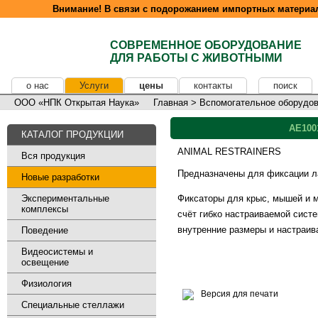
Внимание! В связи с подорожанием импортных материал
СОВРЕМЕННОЕ ОБОРУДОВАНИЕ
ДЛЯ РАБОТЫ С ЖИВОТНЫМИ
о нас
Услуги
цены
контакты
поиск
ООО «НПК Открытая Наука»
Главная
>
Вспомогательное оборудо
AE100
КАТАЛОГ ПРОДУКЦИИ
ANIMAL RESTRAINERS
Вся продукция
Предназначены для фиксации л
Новые разработки
Экспериментальные
Фиксаторы для крыс, мышей и м
комплексы
счёт гибко настраиваемой сист
внутренние размеры и настраив
Поведение
Видеосистемы и
освещение
Физиология
Версия для печати
Специальные стеллажи