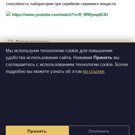
способность лаборатории при серийном скрининге веществ.
https://www.youtube.com/watch?v=R_WWywqdh3U
Версия для печати
Мы используем технологию cookie для повышения
удобства использования сайта. Нажимая
Принять
вы
соглашаетесь с использованием технологии cookie. Более
фото 1
подробно вы можете узнать об этом
по ссылке
.
О продукте
Цены
Спецификации
Видео
фото 2
Все фотографии и видеозаписи, размещенные на этом сайте, доступны по лицензии
Принять
Отклонить
Creative Commons Attribution-NonCommercial-ShareAlike 3.0 Unported License
.