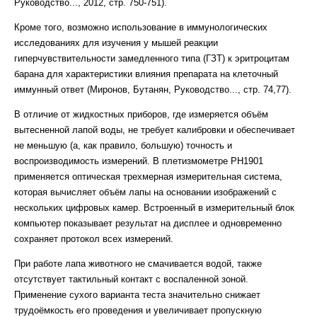
Руководство..., 2012, стр. 750-751).
Кроме того, возможно использование в иммунологических
исследованиях для изучения у мышей реакции
гиперчувствительности замедленного типа (ГЗТ) к эритроцитам
барана для характеристики влияния препарата на клеточный
иммунный ответ (Миронов, Бутанян, Руководство..., стр. 74,77).
В отличие от жидкостных приборов, где измеряется объём
вытесненной лапой воды, не требует калибровки и обеспечивает
не меньшую (а, как правило, большую) точность и
воспроизводимость измерений. В плетизмометре PH1901
применяется оптическая трехмерная измерительная система,
которая вычисляет объём лапы на основании изображений с
нескольких цифровых камер. Встроенный в измерительный блок
компьютер показывает результат на дисплее и одновременно
сохраняет протокол всех измерений.
При работе лапа животного не смачивается водой, также
отсутствует тактильный контакт с воспаленной зоной.
Применение сухого варианта теста значительно снижает
трудоёмкость его проведения и увеличивает пропускную