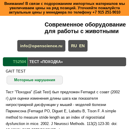
Внимание! В связи с подорожанием импортных материалов мы
увеличиваем цены на ряд позиций. Уточняйте пожалуйста
актуальные цены у менеджера по телефону
+7 915 251-9010
Современное оборудование
для работы с животными
info@openscience.ru
RU
EN
TS2504
ТЕСТ «ПОХОДКА»
GAIT TEST
Моторные нарушения
Тест "Походка" (Gait Test) был предложен Fernagut c соавт (2002
г) для оценки изменения длины шага как показателя
нигростриарной дисфункции у мышей - моделей болезни
Паркинсона (Fernagut PO, Diguet E, Labattu B, Tison F. A simple
method to measure stride length as an index of nigrostriatal
dysfunction in mice. 2002. J Neurosci Methods. 113(2):123-30. doi: