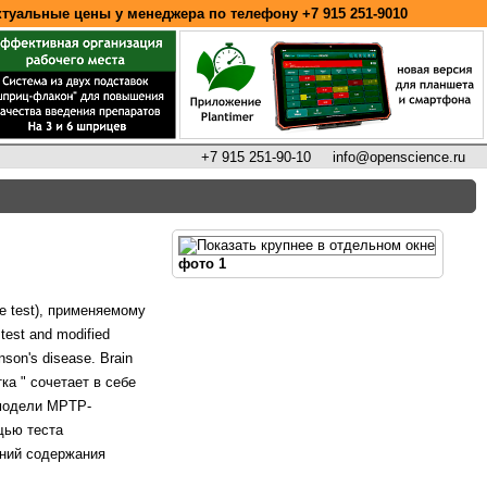
ктуальные цены у менеджера по телефону
+7 915 251-9010
+7 915 251-90-10
info@openscience.ru
фото 1
le test), применяемому
test and modified
nson's disease. Brain
тка " сочетает в себе
а модели MPTP-
щью теста
ений содержания