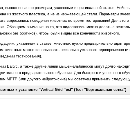
ка, выполненная по размерам, указанным в оригинальной статье. Небо
нена из жесткого пластика, а не из нержавеющей стали. Параметры ячеек
ть видеозапись поведения животных во время тестирования! Для этого
ки. Обращаем внимание на то, что видеозапись можно делать с вентал
ановки без бортиков), чтобы были видны все конечности животного.
дациям, указанным в статье, животных нужно предварительно адаптиров
м животных можно использовать несколько установок одновременно (и 
оведении тестирования).
ии Balb/c, а также другие линии мышей-альбиносов могут долго находит
 длительного предварительного обучения. Для быстрого и успешного обу
ием МPTP (или другого нейротоксина) мы советуем применить следующ
тных к установке "Vertical Grid Test" (Тест "Вертикальная сетка")
 сетку" в клетку, наполненную чистым знакомым подстилом.
 треть установки головой вниз и дайте ей возможность слезть с сетки 
клетки, где находится установка, последовательно поместите оставших