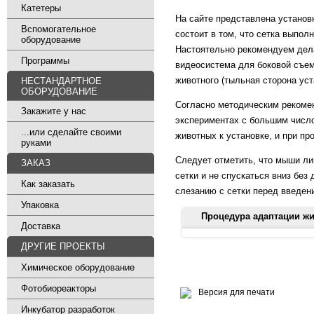
Катетеры
На сайте представлена установ
Вспомогательное
состоит в том, что сетка выпол
оборудование
Настоятельно рекомендуем дела
Программы
видеосистема для боковой съем
животного (тыльная сторона уст
НЕСТАНДАРТНОЕ
ОБОРУДОВАНИЕ
Согласно методическим рекомен
Закажите у нас
экспериментах с большим число
...или сделайте своими
животных к установке, и при пр
руками
Следует отметить, что мыши лин
ЗАКАЗ
сетки и не спускаться вниз без
Как заказать
слезанию с сетки перед введен
Упаковка
Процедура адаптации живо
Доставка
ДРУГИЕ ПРОЕКТЫ
ДЕНЬ 1
Химическое оборудование
1. Установите "Вертикальную
Фотобиореакторы
Версия для печати
2. Поместите мышь на нижнюю
Инкубатор разработок
вынимая первое животное из 