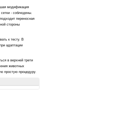
льшая модификация
 сетки - соблюдены.
 подходит переносная
ьной стороны
ать к тесту. В
при адаптации
ься в верхней трети
чения животных
ую простую процедуру.
на подстил. Не
ся животных из