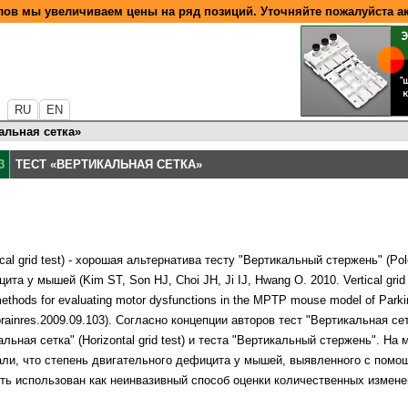
ов мы увеличиваем цены на ряд позиций. Уточняйте пожалуйста а
RU
EN
альная cетка»
3
ТЕСТ «ВЕРТИКАЛЬНАЯ CЕТКА»
ical grid test) - хорошая альтернатива тесту "Вертикальный стержень" (Po
а у мышей (Kim ST, Son HJ, Choi JH, Ji IJ, Hwang O. 2010. Vertical grid 
e methods for evaluating motor dysfunctions in the MPTP mouse model of Parki
.brainres.2009.09.103). Согласно концепции авторов тест "Вертикальная се
льная сетка" (Horizontal grid test) и теста "Вертикальный стержень". Н
али, что степень двигательного дефицита у мышей, выявленного с помо
ыть использован как неинвазивный способ оценки количественных измен