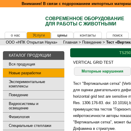
Внимание! В связи с подорожанием импортных материал
СОВРЕМЕННОЕ ОБОРУДОВАНИЕ
ДЛЯ РАБОТЫ С ЖИВОТНЫМИ
о нас
Услуги
цены
контакты
поиск
ООО «НПК Открытая Наука»
Главная
>
Поведение
>
Тест «Вертик
TS250
КАТАЛОГ ПРОДУКЦИИ
VERTICAL GRID TEST
Вся продукция
Моторные нарушения
Новые разработки
Экспериментальные
Тест "Вертикальная сетка" (Vert
комплексы
для оценки двигательного дефицит
Поведение
horizontal grid test are sensitiv
Res. 1306:176-83. doi: 10.1016/j
Видеосистемы и
освещение
преимущества тестов "Горизонта
нейротоксичности авторы показ
Физиология
"Вертикальная сетка", может б
Специальные стеллажи
Дофамина в стриатуме.