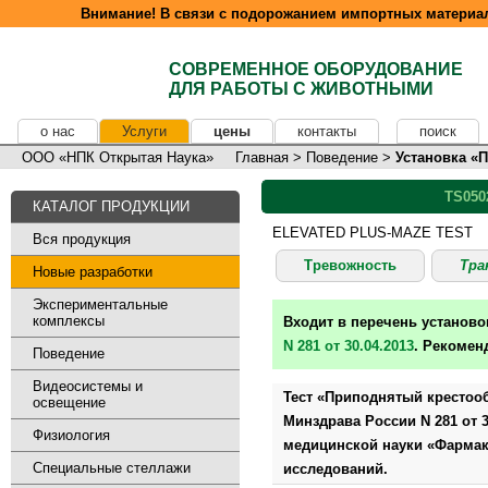
Внимание! В связи с подорожанием импортных материал
СОВРЕМЕННОЕ ОБОРУДОВАНИЕ
ДЛЯ РАБОТЫ С ЖИВОТНЫМИ
о нас
Услуги
цены
контакты
поиск
ООО «НПК Открытая Наука»
Главная
>
Поведение
>
Установка «
TS050
КАТАЛОГ ПРОДУКЦИИ
ELEVATED PLUS-MAZE TEST
Вся продукция
Тревожность
Тра
Новые разработки
Экспериментальные
комплексы
Входит в перечень установ
N 281 от 30.04.2013
. Рекомен
Поведение
Видеосистемы и
Тест «Приподнятый крестооб
освещение
Минздрава России N 281 от 
Физиология
медицинской науки «Фармак
Специальные стеллажи
исследований.