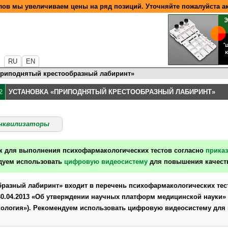
ов мы увеличиваем цены на ряд позиций. Уточняйте пожалуйста а
RU
EN
Приподнятый крестообразный лабиринт»
2
УСТАНОВКА «ПРИПОДНЯТЫЙ КРЕСТООБРАЗНЫЙ ЛАБИРИНТ»
нквилизаторы
ок для выполнения психофармакологических тестов согласно
прика
дуем использовать
цифровую видеосистему
для повышения качеств
разный лабиринт» входит в перечень психофармакологических тест
30.04.2013 «Об утверждении научных платформ медицинской науки»
ология»). Рекомендуем использовать цифровую видеосистему для