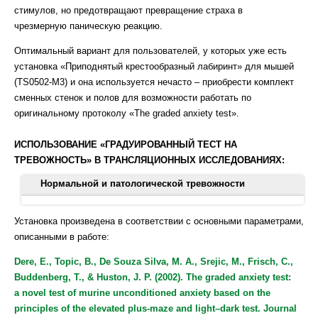
стимулов, но предотвращают превращение страха в
чрезмерную паническую реакцию.
Оптимальный вариант для пользователей, у которых уже есть
установка «Приподнятый крестообразный лабиринт» для мышей
(TS0502-M3) и она используется нечасто – приобрести комплект
сменных стенок и полов для возможности работать по
оригинальному протоколу «The graded anxiety test».
ИСПОЛЬЗОВАНИЕ «ГРАДУИРОВАННЫЙ ТЕСТ НА
ТРЕВОЖНОСТЬ» В ТРАНСЛЯЦИОННЫХ ИССЛЕДОВАНИЯХ:
Нормальной и патологической тревожности
Dere E, Topic B, De Souza Silva MA., Srejic M, Frisch C,
Установка произведена в соответствии с основными параметрами,
Buddenberg T, Huston JP. (2002). The graded anxiety test: a novel
описанными в работе:
test of murine unconditioned anxiety based on the principles of the
elevated plus-maze and light-dark test. J Neurosci Methods.
Dere, E., Topic, B., De Souza Silva, M. A., Srejic, M., Frisch, C.,
31;122(1):65-73. doi: 10.1016/s0165-0270(02)00274-1.
Buddenberg, T., & Huston, J. P. (2002). The graded anxiety test:
a novel test of murine unconditioned anxiety based on the
Dere E, Topic B, De Souza Silva MA, Fink H, Buddenberg T,
principles of the elevated plus-maze and light–dark test. Journal
Huston JP. (2003). NMDA-receptor antagonism via