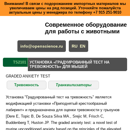
Внимание! В связи с подорожанием импортных материалов мы
увеличиваем цены на ряд позиций. Уточняйте пожалуйста
актуальные цены у менеджера по телефону
+7 915 251-9010
Современное оборудование
для работы с животными
info@openscience.ru
RU
EN
TS2101
УСТАНОВКА «ГРАДУИРОВАННЫЙ ТЕСТ НА
ТРЕВОЖНОСТЬ» ДЛЯ МЫШЕЙ
GRADED ANXIETY TEST
Тревожность
Транквилизаторы
Установка "Градуированный тест на тревожность" является
модификацией установки «Приподнятый крестообразный
лабиринт» и предназначена для оценки тревожности у грызунов
[Dere E, Topic B, De Souza Silva MA., Srejic M, Frisch C,
Buddenberg T, Huston JP. The graded anxiety test: a novel test of
murine unconditioned anxiety based on the principles of the elevated