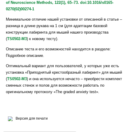
of Neuroscience Methods, 122(1), 65–73. doi:10.1016/s0165-
dextromethorphan and ifenprodil modulates graded anxiety test
0270(02)00274-1
performance of C57BL/6 mice. Behav Pharmacol. 14(3):245-9.
doi: 10.1097/00008877-200305000-00009.
Минимальное отличие нашей установки от описанной в статье –
разница в длине рукава на 1 см (для адаптации базовой
Dere E, De Souza-Silva MA, Frisch C, Teubner B, Söhl G,
конструкции лабиринта для мышей нашего производства
Willecke K, Huston JP. (2003). Connexin30-deficient mice show
(
TS0502-M3
) к новому тесту).
increased emotionality and decreased rearing activity in the
open-field along with neurochemical changes. Eur J Neurosci.
Описание теста и его возможностей находится в разделе:
18(3):629-38. doi: 10.1046/j.1460-9568.2003.02784.x.
Подробное описание.
Dere E, De Souza-Silva MA, Spieler RE, Lin JS, Ohtsu H, Haas
Оптимальный вариант для пользователей, у которых уже есть
HL, Huston JP. (2004). Changes in motoric, exploratory and
установка «Приподнятый крестообразный лабиринт» для мышей
emotional behaviours and neuronal acetylcholine content and 5-
(
TS0502-M3
) и она используется нечасто – приобрести комплект
HT turnover in histidine decarboxylase-KO mice. Eur J Neurosci.
сменных стенок и полов для возможности работать по
20(4):1051-8. doi: 10.1111/j.1460-9568.2004.03546.x.
оригинальному протоколу «The graded anxiety test».
Версия для печати