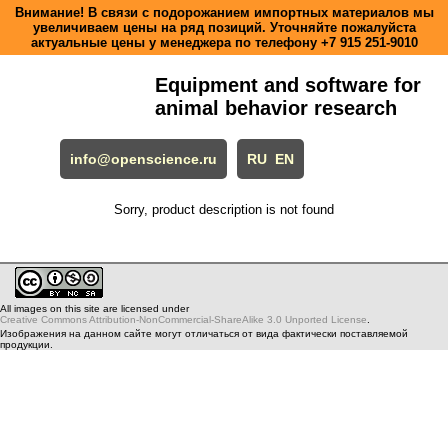
Внимание! В связи с подорожанием импортных материалов мы
увеличиваем цены на ряд позиций. Уточняйте пожалуйста
актуальные цены у менеджера по телефону
+7 915 251-9010
Equipment and software for
animal behavior research
info@openscience.ru
RU
EN
Sorry, product description is not found
All images on this site are licensed under
Creative Commons Attribution-NonCommercial-ShareAlike 3.0 Unported License
.
Изображения на данном сайте могут отличаться от вида фактически поставляемой
продукции.