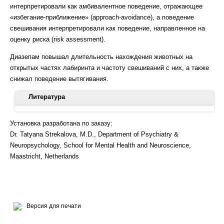
интерпретировали как амбивалентное поведение, отражающее
«избегание-приближение» (approach-avoidance), а поведение
свешивания интерпретировали как поведение, направленное на
оценку риска (risk assessment).
Диазепам повышал длительность нахождения животных на
открытых частях лабиринта и частоту свешиваний с них, а также
снижал поведение вытягивания.
Литература
Shi HJ, Wu DL, Chen R, Li N, Zhu LJ. 2022. Requirement of
Установка разработана по заказу:
hippocampal DG nNOS-CAPON dissociation for the anxiolytic
Dr. Tatyana Strekalova, M.D., Department of Psychiatry &
and antidepressant effects of fluoxetine. Theranostics.
Neuropsychology, School for Mental Health and Neuroscience,
12(8):3656-3675. doi: 10.7150/thno.70370.
Maastricht, Netherlands
Lou N, Zhu Y, Du X, Wang L, Tang H, Hu S, Xiao R, Wang Y,
Fang K, Li S, Yuan C, Li W, Yang J. 2025. Sex-specific
behavioral changes in middle-aged mice. Sci Rep., 15(1):21992.
doi: 10.1038/s41598-025-05001-4.
Версия для печати