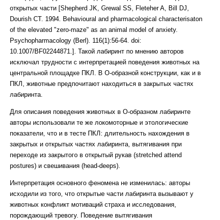
открытых части [Shepherd JK, Grewal SS, Fleteher A, Bill DJ,
Dourish CT. 1994. Behavioural and pharmacological characterisaton
of the elevated "zero-maze" as an animal model of anxiety.
Psychopharmacology (Berl). 116(1):56-64. doi:
10.1007/BF02244871.]. Такой лабиринт по мнению авторов
исключал трудности с интерпретацией поведения животных на
центральной площадке ПКЛ. В О-образной конструкции, как и в
ПКЛ, животные предпочитают находиться в закрытых частях
лабиринта.
Для описания поведения животных в О-образном лабиринте
авторы использовали те же локомоторные и этологические
показатели, что и в тесте ПКЛ: длительность нахождения в
закрытых и открытых частях лабиринта, вытягивания при
переходе из закрытого в открытый рукав (stretched attend
postures) и свешивания (head-deeps).
Интерпретация основного феномена не изменилась: авторы
исходили из того, что открытые части лабиринта вызывают у
животных конфликт мотиваций страха и исследования,
порождающий тревогу. Поведение вытягивания