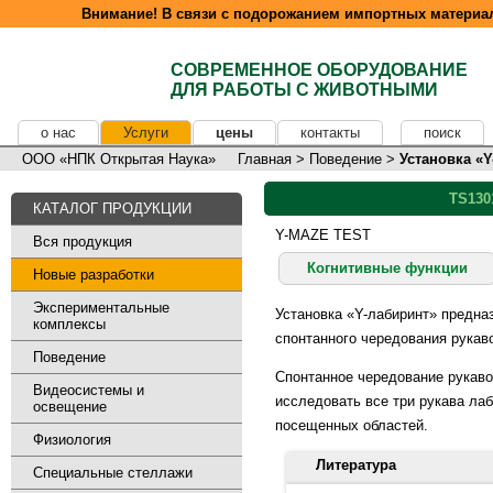
Внимание! В связи с подорожанием импортных материал
СОВРЕМЕННОЕ ОБОРУДОВАНИЕ
ДЛЯ РАБОТЫ С ЖИВОТНЫМИ
о нас
Услуги
цены
контакты
поиск
ООО «НПК Открытая Наука»
Главная
>
Поведение
>
Установка «
TS130
КАТАЛОГ ПРОДУКЦИИ
Y-MAZE TEST
Вся продукция
Когнитивные функции
Новые разработки
Экспериментальные
Установка «Y-лабиринт» предна
комплексы
спонтанного чередования рукав
Поведение
Спонтанное чередование рукаво
Видеосистемы и
исследовать все три рукава ла
освещение
посещенных областей.
Физиология
Литература
Специальные стеллажи