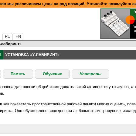
ов мы увеличиваем цены на ряд позиций. Уточняйте пожалуйста а
RU
EN
Y-лабиринт»
1
УСТАНОВКА «Y-ЛАБИРИНТ»
Память
Обучение
Ноотропы
значена для оценки общей исследовательской активности у грызунов, а 
ов.
в как показатель пространственной рабочей памяти можно оценить, по
биринта. Оно обусловлено врожденным любопытством грызунов к исслед