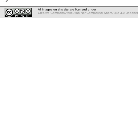
-->
All images on this site are licensed under
Creative Commons Attribution-NonCommercial-ShareAlike 3.0 Unporte