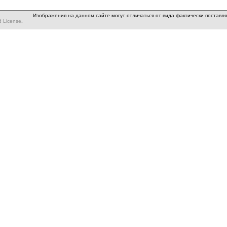
Изображения на данном сайте могут отличаться от вида фактически поставл
d License
.