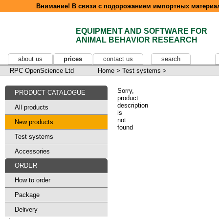
Внимание! В связи с подорожанием импортных материал
EQUIPMENT AND SOFTWARE FOR
ANIMAL BEHAVIOR RESEARCH
about us
prices
contact us
search
RPC OpenScience Ltd
Home
>
Test systems
>
Sorry,
PRODUCT CATALOGUE
product
description
All products
is
not
New products
found
Test systems
Accessories
ORDER
How to order
Package
Delivery