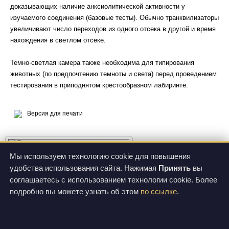
доказывающих наличие анксиолитической активности у
Bourin M, Hascoët M. 2003. The mouse light/dark box test. Eur
изучаемого соединения (базовые тесты). Обычно транквилизаторы
J Pharmacol. 463(1-3):55-65. doi: 10.1016/s0014-2999(03)01274-
увеличивают число переходов из одного отсека в другой и время
3.
нахождения в светлом отсеке.
Campos AC, Fogaça MV, Aguiar DC, Guimarães FS. 2013.
Темно-светлая камера также необходима для типирования
Animal models of anxiety disorders and stress. Braz J
животных (по предпочтению темноты и света) перед проведением
Psychiatry. 35 Suppl 2:S101-11. doi: 10.1590/1516-4446-2013-
тестирования в приподнятом крестообразном лабиринте.
1139.
Kulesskaya N, Voikar V. 2014. Assessment of mouse anxiety-
Версия для печати
like behavior in the light-dark box and open-field arena: role of
equipment and procedure. Physiol Behav. 133:30-8. doi:
10.1016/j.physbeh.2014.05.006.
фото 1
Мы используем технологию cookie для повышения
Nasini S, Barzon B, Tidei S, Rossi I, Lupo MG, Ferri N, Comai
удобства использования сайта. Нажимая
Принять
вы
S. 2025. Sex-dependent behavioral responses and phenotypic
О продукте
Цены
соглашаетесь с использованием технологии cookie. Более
traits of Pcsk9 knockout mice in anxiety- and depression-like
Спецификации
Видео
подробно вы можете узнать об этом
по ссылке
.
paradigms. Psychoneuroendocrinology. 183:107660. doi:
10.1016/j.psyneuen.2025.107660.
фото 2