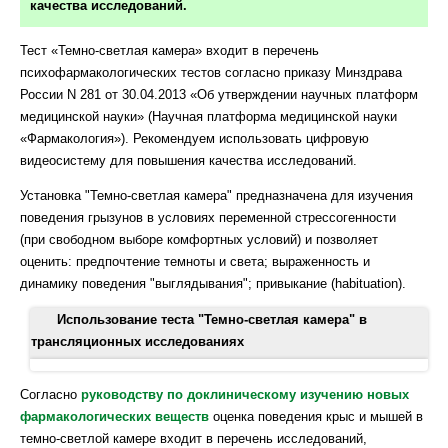
качества исследований.
Тест «Темно-светлая камера» входит в перечень
психофармакологических тестов согласно приказу Минздрава
России N 281 от 30.04.2013 «Об утверждении научных платформ
медицинской науки» (Научная платформа медицинской науки
«Фармакология»). Рекомендуем использовать цифровую
видеосистему для повышения качества исследований.
Установка "Темно-светлая камера" предназначена для изучения
поведения грызунов в условиях переменной стрессогенности
(при свободном выборе комфортных условий) и позволяет
оценить: предпочтение темноты и света; выраженность и
динамику поведения "выглядывания"; привыкание (habituation).
Использование теста "Темно-светлая камера" в
трансляционных исследованиях
Malmberg-Aiello P, Ipponi A, Bartolini A, Schunack W. 2003.
Согласно
руководству по доклиническому изучению новых
Mouse light/dark box test reveals anxiogenic-like effects by
фармакологических веществ
оценка поведения крыс и мышей в
activation of histamine H1 receptors. Pharmacol Biochem
темно-светлой камере входит в перечень исследований,
Behav.71(1-2):313-8. doi: 10.1016/s0091-3057(01)00691-8.