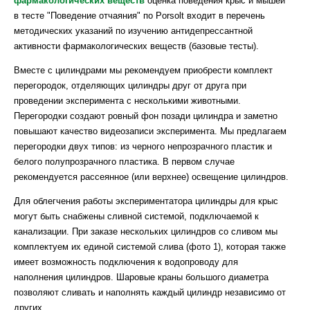
фармакологических веществ
оценка поведения крыс и мышей
266(5604):730-2. doi: 10.1038/266730a0.
в тесте "Поведение отчаяния" по Porsolt входит в перечень
Porsolt RD, Bertin A. 1977. Behavioral despair in mice: A primary
методических указаний по изучению антидепрессантной
screening test for antidepressants. / Arch. Int. Pharmacodyn., v.
активности фармакологических веществ (базовые тесты).
229, pp 327-336.
Вместе с цилиндрами мы рекомендуем приобрести комплект
Porsolt RD, Anton G, Blavet N, Jalfre M. 1978. Behavioural
перегородок, отделяющих цилиндры друг от друга при
despair in rats: a new model sensitive to antidepressant
проведении эксперимента с несколькими животными.
treatments. Eur J Pharmacol. 47(4):379-91. doi: 10.1016/0014-
Перегородки создают ровный фон позади цилиндра и заметно
2999(78)90118-8.
повышают качество видеозаписи эксперимента. Мы предлагаем
перегородки двух типов: из черного непрозрачного пластик и
Commons KG, Cholanians AB, Babb JA, Ehlinger DG. 2017.
белого полупрозрачного пластика. В первом случае
The Rodent Forced Swim Test Measures Stress-Coping
рекомендуется рассеянное (или верхнее) освещение цилиндров.
Strategy, Not Depression-like Behavior. ACS Chem Neurosci.
8(5):955-960. doi: 10.1021/acschemneuro.7b00042.
Для облегчения работы экспериментатора цилиндры для крыс
могут быть снабжены сливной системой, подключаемой к
канализации. При заказе нескольких цилиндров со сливом мы
комплектуем их единой системой слива (фото 1), которая также
имеет возможность подключения к водопроводу для
наполнения цилиндров. Шаровые краны большого диаметра
позволяют сливать и наполнять каждый цилиндр независимо от
других.