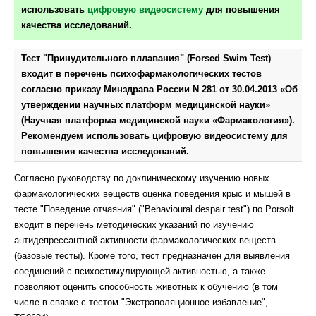
использовать
цифровую видеосистему
для повышения
качества исследований.
Тест "Принудительного пллавания" (Forsed Swim Test)
входит в перечень психофармакологических тестов
согласно приказу Минздрава России N 281 от 30.04.2013 «Об
утверждении научных платформ медицинской науки»
(Научная платформа медицинской науки «Фармакология»).
Рекомендуем использовать цифровую видеосистему для
повышения качества исследований.
Согласно руководству по доклиническому изучению новых
фармакологических веществ оценка поведения крыс и мышей в
тесте "Поведение отчаяния" ("Behavioural despair test") по Porsolt
входит в перечень методических указаний по изучению
антидепрессантной активности фармакологических веществ
(базовые тесты). Кроме того, тест предназначен для выявления
соединений с психостимулирующей активностью, а также
позволяют оценить способность животных к обучению (в том
числе в связке с тестом "Экстраполяционное избавление",