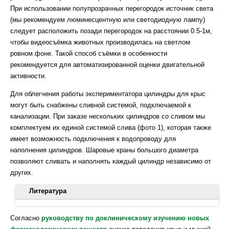
При использовании полупрозрачных перегородок источник света
(мы рекомендуем люминесцентную или светодиодную лампу)
следует расположить позади перегородок на расстоянии 0.5-1м,
чтобы видеосъёмка животных производилась на светлом
ровном фоне. Такой способ съёмки в особенности
рекомендуется для автоматизированной оценки двигательной
активности.
Для облегчения работы экспериментатора цилиндры для крыс
могут быть снабжены сливной системой, подключаемой к
канализации. При заказе нескольких цилиндров со сливом мы
комплектуем их единой системой слива (фото 1), которая также
имеет возможность подключения к водопроводу для
наполнения цилиндров. Шаровые краны большого диаметра
позволяют сливать и наполнять каждый цилиндр независимо от
других.
Литература
Porsolt RD, Le Pichon M, Jalfre M. 1977. Depression: a new
Согласно
руководству по доклиническому изучению новых
animal model sensitive to antidepressant treatments. Nature.