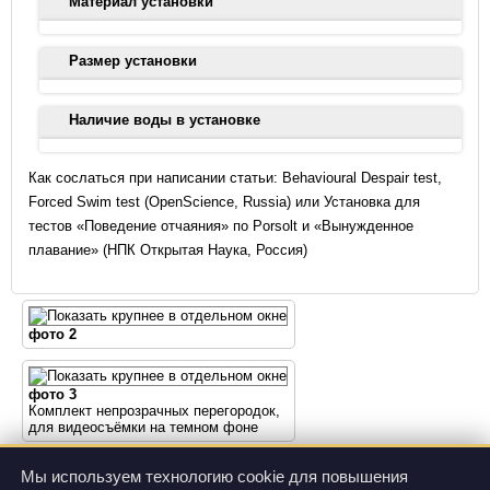
Материал установки
Цилиндры выполнены из акрила и имеют удобную
Размер установки
подставку с силиконовыми ножками; подставка также
выполнена из акрила.
Размеры цилиндров указаны в разделе "Технические
Наличие воды в установке
характеристики".
Для тестирования животных необходимо наличие воды в
Как сослаться при написании статьи: Behavioural Despair test,
цилиндрах.
Forced Swim test (OpenScience, Russia) или Установка для
тестов «Поведение отчаяния» по Porsolt и «Вынужденное
плавание» (НПК Открытая Наука, Россия)
фото 2
фото 3
Комплект непрозрачных перегородок,
для видеосъёмки на темном фоне
Мы используем технологию cookie для повышения
фото 4