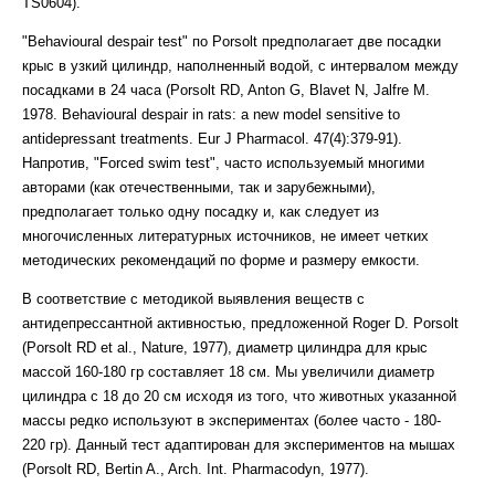
ТS0604).
"Behavioural despair test" по Porsolt предполагает две посадки
крыс в узкий цилиндр, наполненный водой, с интервалом между
посадками в 24 часа (Porsolt RD, Anton G, Blavet N, Jalfre M.
1978. Behavioural despair in rats: a new model sensitive to
antidepressant treatments. Eur J Pharmacol. 47(4):379-91).
Напротив, "Forced swim test", часто используемый многими
авторами (как отечественными, так и зарубежными),
предполагает только одну посадку и, как следует из
многочисленных литературных источников, не имеет четких
методических рекомендаций по форме и размеру емкости.
В соответствие с методикой выявления веществ с
антидепрессантной активностью, предложенной Roger D. Porsolt
(Porsolt RD et al., Nature, 1977), диаметр цилиндра для крыс
массой 160-180 гр составляет 18 см. Мы увеличили диаметр
цилиндра с 18 до 20 см исходя из того, что животных указанной
массы редко используют в экспериментах (более часто - 180-
220 гр). Данный тест адаптирован для экспериментов на мышах
(Porsolt RD, Bertin A., Arch. Int. Pharmacodyn, 1977).