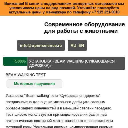
Внимание! В связи с подорожанием импортных материалов мы
увеличиваем цены на ряд позиций. Уточняйте пожалуйста
актуальные цены у менеджера по телефону
+7 915 251-9010
Современное оборудование
для работы с животными
info@openscience.ru
RU
EN
TS0806
УСТАНОВКА «BEAM WALKING (СУЖАЮЩАЯСЯ
ДОРОЖКА)»
BEAM WALKING TEST
Моторные нарушения
Установка "Beam-walking" или "Сужающаяся дорожка"
предназначена для оценки моторного дефицита главным
образом задних конечностей и в меньшей степени передних.
Тест широко используется при моделировании различных
патологических состояний мозга, связанных с повреждением
моторной коры (фокальная ишемия, компрессионная ишемия,