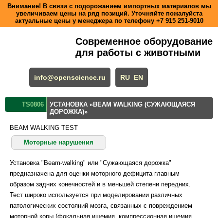
Внимание! В связи с подорожанием импортных материалов мы
увеличиваем цены на ряд позиций. Уточняйте пожалуйста
актуальные цены у менеджера по телефону
+7 915 251-9010
Современное оборудование
для работы с животными
info@openscience.ru
RU
EN
TS0806
УСТАНОВКА «BEAM WALKING (СУЖАЮЩАЯСЯ
ДОРОЖКА)»
BEAM WALKING TEST
Моторные нарушения
Установка "Beam-walking" или "Сужающаяся дорожка"
предназначена для оценки моторного дефицита главным
образом задних конечностей и в меньшей степени передних.
Тест широко используется при моделировании различных
патологических состояний мозга, связанных с повреждением
моторной коры (фокальная ишемия, компрессионная ишемия,