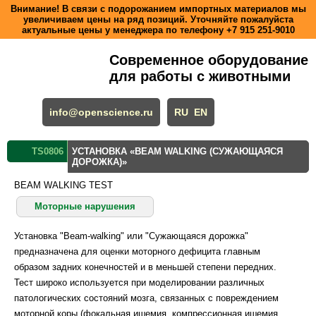
Внимание! В связи с подорожанием импортных материалов мы
увеличиваем цены на ряд позиций. Уточняйте пожалуйста
актуальные цены у менеджера по телефону
+7 915 251-9010
Современное оборудование
для работы с животными
info@openscience.ru
RU
EN
TS0806
УСТАНОВКА «BEAM WALKING (СУЖАЮЩАЯСЯ
ДОРОЖКА)»
BEAM WALKING TEST
Моторные нарушения
Установка "Beam-walking" или "Сужающаяся дорожка"
предназначена для оценки моторного дефицита главным
образом задних конечностей и в меньшей степени передних.
Тест широко используется при моделировании различных
патологических состояний мозга, связанных с повреждением
моторной коры (фокальная ишемия, компрессионная ишемия,