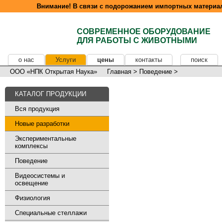
Внимание! В связи с подорожанием импортных материал
СОВРЕМЕННОЕ ОБОРУДОВАНИЕ
ДЛЯ РАБОТЫ С ЖИВОТНЫМИ
о нас
Услуги
цены
контакты
поиск
ООО «НПК Открытая Наука»
Главная
>
Поведение
>
КАТАЛОГ ПРОДУКЦИИ
Вся продукция
Новые разработки
Экспериментальные
комплексы
Поведение
Видеосистемы и
освещение
Физиология
Специальные стеллажи