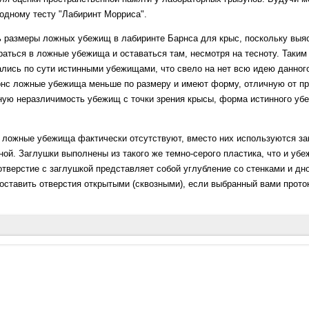
одному тесту "Лабиринт Морриса".
размеры ложных убежищ в лабиринте Барнса для крыс, поскольку выяс
аться в ложные убежища и оставаться там, несмотря на тесноту. Таким
ись по сути истинными убежищами, что свело на нет всю идею данного
рнс ложные убежища меньше по размеру и имеют форму, отличную от п
ьную неразличимость убежищ с точки зрения крысы, форма истинного у
ложные убежища фактически отсутствуют, вместо них используются за
ной. Заглушки выполнены из такого же темно-серого пластика, что и уб
отверстие с заглушкой представляет собой углубление со стенками и дн
 оставить отверстия открытыми (сквозными), если выбранный вами прото
cits associated with senescence: a neurophysiological and behavioral study 