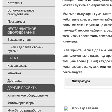
Катетеры
может служить альтернативой в
Вспомогательное
Мы были вынуждены уменьшить 
оборудование
небольшие крысы склонны забир
Программы
большие ложные убежища оказал
НЕСТАНДАРТНОЕ
(текущей) версии лабиринта Ба
ОБОРУДОВАНИЕ
того, чтобы обеспечить зрител
Закажите у нас
изменена.
...или сделайте своими
В лабиринте Барнса для мышей 
руками
расположенные в пазах под аре
ЗАКАЗ
толщине арены (10 мм) каждое 
Как заказать
использовать заглушки, или же
рекомендует.
Упаковка
Доставка
Литература
ДРУГИЕ ПРОЕКТЫ
Основополагающие статьи:
Химическое оборудование
Barnes C. A. 1979. Memory defi
Фотобиореакторы
Physiol Psychol 93(1): 74-104.
Версия для печати
Инкубатор разработок