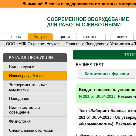
Внимание! В связи с подорожанием импортных материал
СОВРЕМЕННОЕ ОБОРУДОВАНИЕ
ДЛЯ РАБОТЫ С ЖИВОТНЫМИ
о нас
Услуги
цены
контакты
поиск
ООО «НПК Открытая Наука»
Главная
>
Поведение
>
Установка «
TS110
КАТАЛОГ ПРОДУКЦИИ
BARNES TEST
Вся продукция
Когнитивные функции
Новые разработки
Экспериментальные
комплексы
Входит в перечень установ
N 281 от 30.04.2013
. Рекомен
Поведение
Видеосистемы и
Тест «Лабиринт Барнса» вхо
освещение
281 от 30.04.2013 «Об утве
Физиология
«Фармакология»). Рекоменд
Специальные стеллажи
Лабиринт Барнс используется д