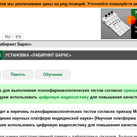
ов мы увеличиваем цены на ряд позиций. Уточняйте пожалуйста а
RU
EN
Лабиринт Барнс»
1
УСТАНОВКА «ЛАБИРИНТ БАРНС»
Память
Обучение
ок для выполнения психофармакологических тестов согласно
прика
дуем использовать
цифровую видеосистему
для повышения качеств
дит в перечень психофармакологических тестов согласно приказу 
рждении научных платформ медицинской науки» (Научная платформа
уем использовать цифровую видеосистему для повышения качеств
ля оценки пространственной памяти у лабораторных грызунов. Будучи м