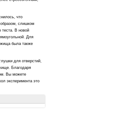
нилось, что
 образом, слишком
 теста. В новой
рямоугольной. Для
бежища была также
глушки для отверстий,
ежище. Благодаря
ом. Вы можете
кол эксперимента это
in the rat. J Comp