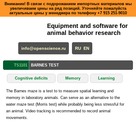
Внимание! В связи с подорожанием импортных материалов мы
увеличиваем цены на ряд позиций. Уточняйте пожалуйста
актуальные цены у менеджера по телефону
+7 915 251-9010
Equipment and software for
animal behavior research
info@openscience.ru
RU
EN
TS1101
BARNES TEST
Cognitive deficits
Memory
Learning
The Barnes maze is a test to to measure spatial learning and
memory in laboratory animals. Can serve as an alternative to the
water maze test (Morris test) while probably being less stressful for
an animal. Video tracking is recommended to record animal
movements.