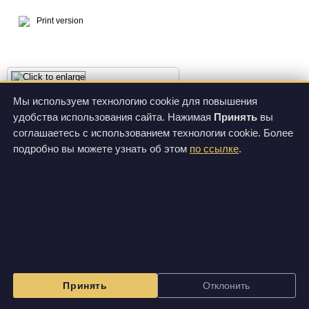
Print version
Fig. 1
Arena for mice
Мы используем технологию cookie для повышения
удобства использования сайта. Нажимая
Принять
вы
Product description
Articles and protocols
соглашаетесь с использованием технологии cookie. Более
Assembling and cleaning
подробно вы можете узнать об этом
по ссылке
.
All images on this site are licensed under
Creative Commons Attribution-NonCommercial-ShareAlike 3.0 Unported License
.
Изображения на данном сайте могут отличаться от вида фактически поставляемой
продукции.
Принять
Отклонить