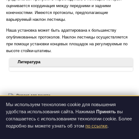
оценивается координация между передними и задними
конечностями. Имеются протоколы, предполагающие
варьируемый наклон лестницы.
Наша установка может быть адаптирована к большинству
опубликованных протоколов. Наклон лестницы осуществляется
при помощи установки концевых площадок на регулируемые по
высоте стойки-штативы.
Литература
Metz GA, Whishaw IQ. 2002. Cortical and subcortical lesions
impair skilled walking in the ladder rung walking test: a new task
to evaluate fore- and hindlimb stepping, placing, and co-
Версия для печати
ordination. J Neurosci Methods. 115(2):169-79. doi:
10.1016/s0165-0270(02)00012-2.
Мы используем технологию cookie для повышения
удобства использования сайта. Нажимая
Принять
вы
Antonow-Schlorke I, Ehrhardt J, Knieling M. 2013. Modification
соглашаетесь с использованием технологии cookie. Более
фото 1
of the ladder rung walking task-new options for analysis of
подробно вы можете узнать об этом
по ссылке
.
skilled movements. Stroke Res Treat. 418627. doi:
О продукте
Цены
10.1155/2013/418627.