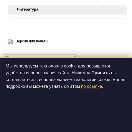
Литература
Eacott MJ, Easton A, Zinkivskay A. 2005. Recollection in an
episodic-like memory task in the rat. Learn Mem. 12(3):221-3.
doi: 10.1101/lm.92505
Версия для печати
Easton A, Zinkivskay A, Eacott MJ. 2009. Recollection is
impaired, but familiarity remains intact in rats with lesions of the
fornix. Hippocampus. 19(9):837-43. doi: 10.1002/hipo.20567.
фото 1
Мы используем технологию cookie для повышения
Souza RR, Robertson NM, Pruitt DT, Noble L, Meyers EC,
удобства использования сайта. Нажимая
Принять
вы
О продукте
Цены
Gonzales PA, Bleker NP, Carey HL, Hays SA, Kilgard MP,
соглашаетесь с использованием технологии cookie. Более
McIntyre CK, Rennaker RL. 2018. The M-Maze task: An
Спецификации
подробно вы можете узнать об этом
по ссылке
.
automated method for studying fear memory in rats exposed to
protracted aversive conditioning. J Neurosci Methods. 298:54-
65. doi: 10.1016/j.jneumeth.2018.02.004.
фото 2
фото 3