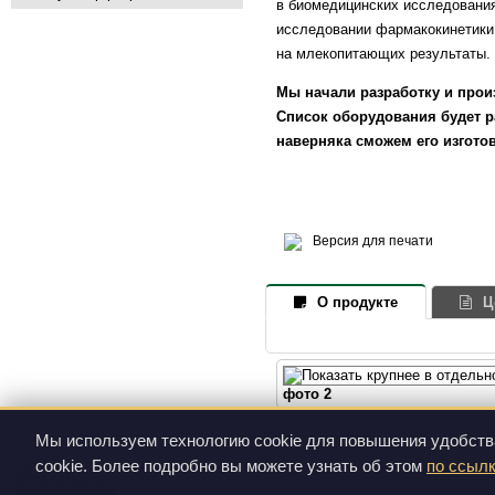
в биомедицинских исследовани
исследовании фармакокинетики 
на млекопитающих результаты.
Мы начали разработку и прои
Список оборудования будет р
наверняка сможем его изготов
Версия для печати
О продукте
Ц
фото 2
Мы используем технологию cookie для повышения удобств
cookie. Более подробно вы можете узнать об этом
по ссыл
Все фотографии и видеозаписи, размещенные на этом сайте, до
Creative Commons Attribution-NonCommercial-ShareAlike 3.0 Unporte