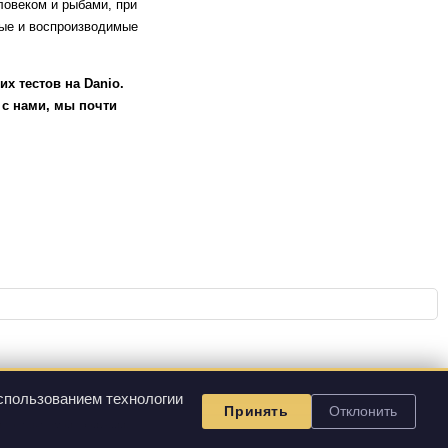
овеком и рыбами, при
ные и воспроизводимые
х тестов на Danio.
 с нами, мы почти
спользованием технологии
Принять
Отклонить
и поставляемой продукции.