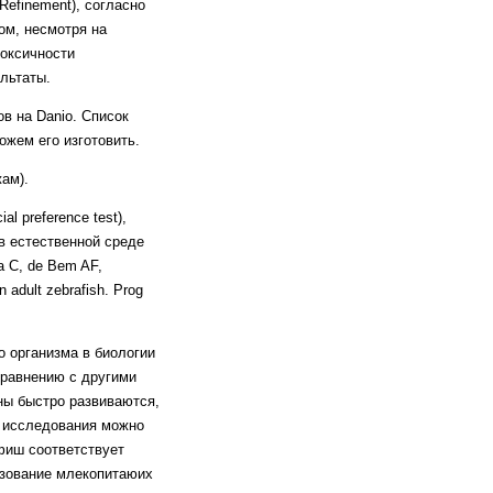
Refinement), согласно
ом, несмотря на
оксичности
льтаты.
в на Danio. Список
ожем его изготовить.
ам).
l preference test),
в естественной среде
a C, de Bem AF,
n adult zebrafish. Prog
го организма в биологии
сравнению с другими
ны быстро развиваются,
е исследования можно
фиш соответствует
ьзование млекопитаюих