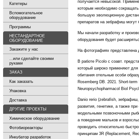
получается невысокой. Применен
Катетеры
которым необходимо сокращать 
Вспомогательное
большую эволюционную дистанц
оборудование
препаратов на зебрафиш могут
Программы
Мы начали разработку и произв
НЕСТАНДАРТНОЕ
оборудования будет расширятьс
ОБОРУДОВАНИЕ
Закажите у нас
На фотографиях представлена д
...или сделайте своими
В работе Picolo с соавт. предст
руками
который широко применяют для 
ЗАКАЗ
обитания отельные особи образую
Как заказать
Rosemberg DB. 2021. Short-term hig
Neuropsychopharmacol Biol Psychi
Упаковка
Danio rerio (zebrafish, зебраф
Доставка
развития, генетике, а также п
ДРУГИЕ ПРОЕКТЫ
модельными позвоночными рыбк
Химическое оборудование
а поведение мальков и взрослы
проводить относительно быстро
Фотобиореакторы
принципам 3R (Replacement, Re
Инкубатор разработок