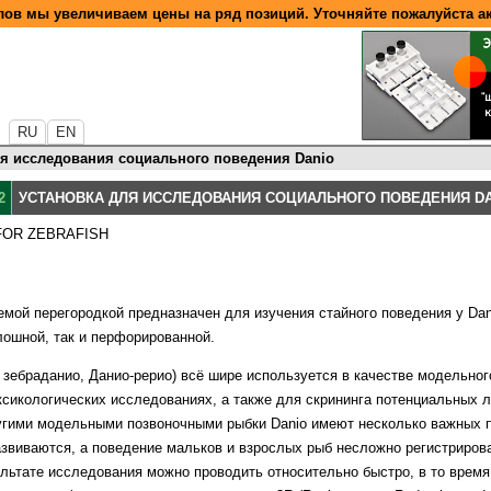
ов мы увеличиваем цены на ряд позиций. Уточняйте пожалуйста а
RU
EN
ля исследования социального поведения Danio
2
УСТАНОВКА ДЛЯ ИССЛЕДОВАНИЯ СОЦИАЛЬНОГО ПОВЕДЕНИЯ D
FOR ZEBRAFISH
ой перегородкой предназначен для изучения стайного поведения у Danio 
лошной, так и перфорированной.
ш, зебраданио, Данио-рерио) всё шире используется в качестве модельног
оксикологических исследованиях, а также для скрининга потенциальных 
ругими модельными позвоночными рыбки Danio имеют несколько важных 
звиваются, а поведение мальков и взрослых рыб несложно регистриро
ультате исследования можно проводить относительно быстро, в то время