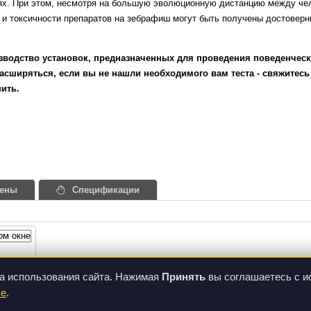
ях. При этом, несмотря на большую эволюционную дистанцию между чел
и токсичности препаратов на зебрафиш могут быть получены достовер
зводство установок, предназначенных для проведения поведенчески
асширяться, если вы не нашли необходимого вам теста - свяжитесь
ить.
ены
Спецификации
СТАТЬИ И КНИГИ
а использования сайта. Нажимая
Принять
вы соглашаетесь с и
ке
.
ступны по лицензии
Изображения на данном сайте могут отличаться от вида фактическ
d License
.