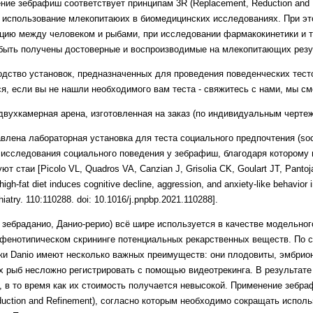
ие зебрафиш соответствует принципам 3R (Replacement, Reduction and 
использование млекопитаюих в биомедицинских исследованиях. При эт
ию между человеком и рыбами, при исследовании фармакокинетики и т
 быть получены достоверные и воспроизводимые на млекопитающих резу
одство установок, предназначенных для проведения поведенческих тесто
я, если вы не нашли необходимого вам теста - свяжитесь с нами, мы см
вухкамерная арена, изготовленная на заказ (по индивидуальным чертеж
авлена лабораторная установка для теста социального предпочтения (socia
исследования социального поведения у зебрафиш, благодаря которому 
т стаи [Picolo VL, Quadros VA, Canzian J, Grisolia CK, Goulart JT, Pantoj
h-fat diet induces cognitive decline, aggression, and anxiety-like behavior i
atry. 110:110288. doi: 10.1016/j.pnpbp.2021.110288].
иш, зебраданио, Данио-рерио) всё шире используется в качестве модельно
ри фенотипическом скрининге потенциальных рекарственных веществ. По 
и Danio имеют несколько важных преимуществ: они плодовиты, эмбрио
х рыб несложно регистрировать с помощью видеотрекинга. В результат
, в то время как их стоимость получается невысокой. Применение зебра
duction and Refinement), согласно которым необходимо сокращать испол