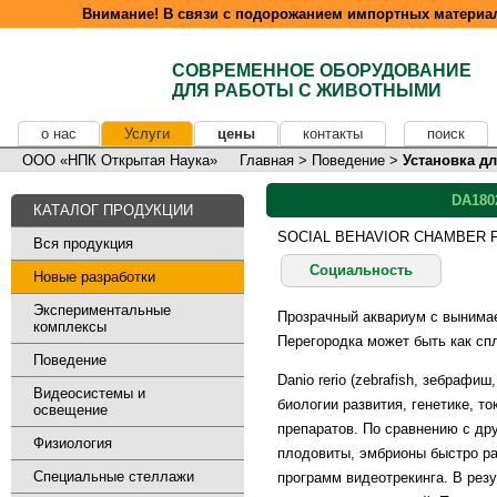
Внимание! В связи с подорожанием импортных материал
СОВРЕМЕННОЕ ОБОРУДОВАНИЕ
ДЛЯ РАБОТЫ С ЖИВОТНЫМИ
о нас
Услуги
цены
контакты
поиск
ООО «НПК Открытая Наука»
Главная
>
Поведение
>
Установка д
DA180
КАТАЛОГ ПРОДУКЦИИ
SOCIAL BEHAVIOR CHAMBER 
Вся продукция
Социальность
Новые разработки
Экспериментальные
Прозрачный аквариум с вынимаем
комплексы
Перегородка может быть как сп
Поведение
Danio rerio (zebrafish, зебрафи
Видеосистемы и
биологии развития, генетике, т
освещение
препаратов. По сравнению с д
Физиология
плодовиты, эмбрионы быстро ра
Специальные стеллажи
программ видеотрекинга. В рез