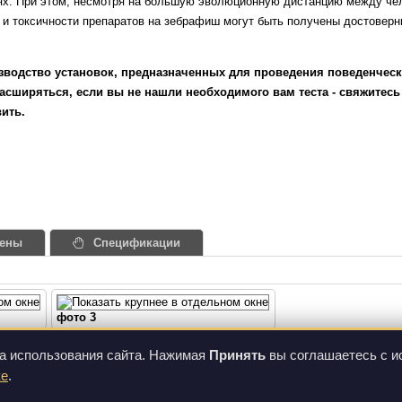
ях. При этом, несмотря на большую эволюционную дистанцию между чел
и токсичности препаратов на зебрафиш могут быть получены достовер
зводство установок, предназначенных для проведения поведенчески
асширяться, если вы не нашли необходимого вам теста - свяжитесь
ить.
ены
Спецификации
фото 3
СТАТЬИ И КНИГИ
а использования сайта. Нажимая
Принять
вы соглашаетесь с и
ке
.
ступны по лицензии
Изображения на данном сайте могут отличаться от вида фактическ
d License
.