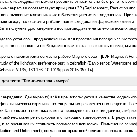
ультате исследования можно проводить относительно быстро, в то время
ие зебрафиш соответствует принципам 3R (Replacement, Reduction and 
использование млекопитаюих в биомедицинских исследованиях. При эт
ию между человеком и рыбами, при исследовании фармакокинетики и т
 быть получены достоверные и воспроизводимые на млекопитающих резу
одство установок, предназначенных для проведения поведенческих тесто
я, если вы не нашли необходимого вам теста - свяжитесь с нами, мы см
рена с параметрами согласно работе Magno с соавт. [LDP Magno, A Font
dy of the light/dark preference test in zebrafish (Danio rerio): Waterborne ad
havior, V.135, 169-176. 10.1016/j.pbb.2015.05.014].
для теста "Темно-светлая камера"
e Kloet RE, Richardson MK. 2010. Translating rodent behavioral repertoire 
иш, зебраданио, Данио-рерио) всё шире используется в качестве модельно
search. Behav Brain Res. 214(2):332-42. doi: 10.1016/j.bbr.2010.06.001.
ри фенотипическом скрининге потенциальных рекарственных веществ. По 
enotyping of Adult Zebrafish Using the Light/Dark Box Paradigm. In: Kalueff A
и Danio имеют несколько важных преимуществ: они плодовиты, эмбрио
tocols. Neuromethods, vol 51. Humana Press
х рыб несложно регистрировать с помощью видеотрекинга. В результат
, в то время как их стоимость получается невысокой. Применение зебра
ias CA, Pinheiro Mde S, Gouveia A Jr. 2014. Effects of the number of subje
duction and Refinement), согласно которым необходимо сокращать испол
rerio). Zebrafish. 11(6):560-6. doi: 10.1089/zeb.2014.0977.