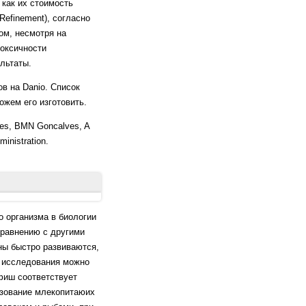
 как их стоимость
Refinement), согласно
ом, несмотря на
оксичности
льтаты.
в на Danio. Список
ожем его изготовить.
es, BMN Goncalves, A
ministration.
to zebrafish (Danio
го организма в биологии
сравнению с другими
., Cachat J. (eds)
ны быстро развиваются,
е исследования можно
фиш соответствует
cts on the dark/light
ьзование млекопитаюих