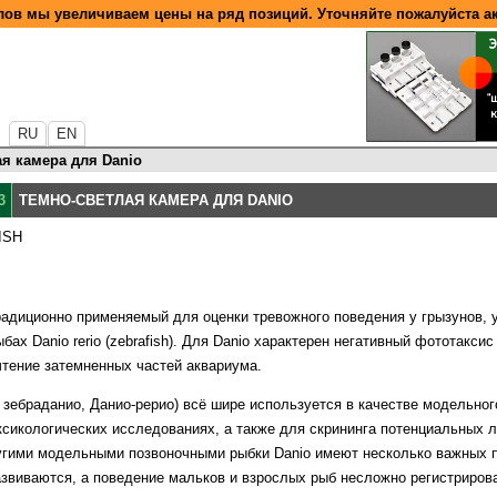
ов мы увеличиваем цены на ряд позиций. Уточняйте пожалуйста а
RU
EN
ая камера для Danio
3
ТЕМНО-СВЕТЛАЯ КАМЕРА ДЛЯ DANIO
ISH
традиционно применяемый для оценки тревожного поведения у грызунов,
ах Danio rerio (zebrafish). Для Danio характерен негативный фототаксис 
тение затемненных частей аквариума.
ш, зебраданио, Данио-рерио) всё шире используется в качестве модельног
оксикологических исследованиях, а также для скрининга потенциальных 
ругими модельными позвоночными рыбки Danio имеют несколько важных 
звиваются, а поведение мальков и взрослых рыб несложно регистриро