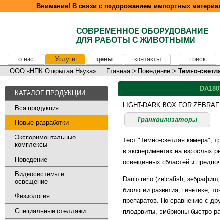
Внимание! В связи с подорожанием импортных материал
СОВРЕМЕННОЕ ОБОРУДОВАНИЕ
ДЛЯ РАБОТЫ С ЖИВОТНЫМИ
о нас
Услуги
цены
контакты
поиск
ООО «НПК Открытая Наука»
Главная
>
Поведение
>
Темно-светл
DA180
КАТАЛОГ ПРОДУКЦИИ
LIGHT-DARK BOX FOR ZEBRAF
Вся продукция
Транквилизаторы
Новые разработки
Экспериментальные
Тест "Темно-светлая камера", 
комплексы
в экспериментах на взрослых рыб
Поведение
освещенных областей и предпоч
Видеосистемы и
Danio rerio (zebrafish, зебрафи
освещение
биологии развития, генетике, т
Физиология
препаратов. По сравнению с д
Специальные стеллажи
плодовиты, эмбрионы быстро ра