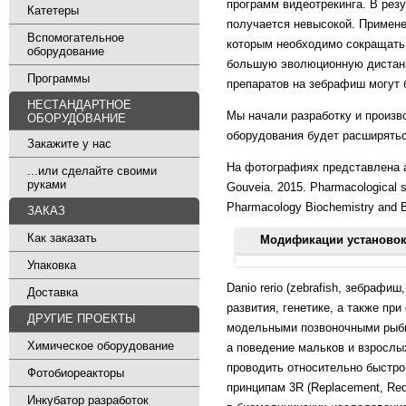
программ видеотрекинга. В рез
Катетеры
получается невысокой. Применен
Вспомогательное
которым необходимо сокращать 
оборудование
большую эволюционную дистанц
Программы
препаратов на зебрафиш могут
НЕСТАНДАРТНОЕ
Мы начали разработку и произв
ОБОРУДОВАНИЕ
оборудования будет расширятьс
Закажите у нас
На фотографиях представлена а
...или сделайте своими
руками
Gouveia. 2015. Pharmacological stu
Pharmacology Biochemistry and Be
ЗАКАЗ
Как заказать
Модификации установок 
Упаковка
Champagne DL, Hoefnagels CC, d
Danio rerio (zebrafish, зебраф
rerio): relevance for stress re
Доставка
развития, генетике, а также п
ДРУГИЕ ПРОЕКТЫ
Stewart A. et al. 2011. Neuroph
модельными позвоночными рыбк
Zebrafish Neurobehavioral Pro
Химическое оборудование
а поведение мальков и взрослы
проводить относительно быстро
Фотобиореакторы
Mansur Bde M, Dos Santos BR, D
принципам 3R (Replacement, Re
preference of Zebrafish (Danio 
Инкубатор разработок