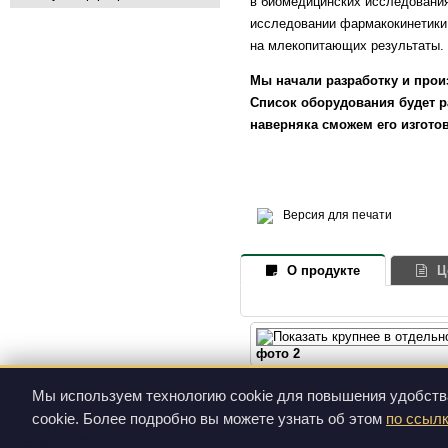
в биомедицинских исследовани
исследовании фармакокинетики 
на млекопитающих результаты.
Мы начали разработку и прои
Список оборудования будет р
наверняка сможем его изготов
Версия для печати
О продукте
Ц
фото 2
Мы используем технологию cookie для повышения удобств
cookie. Более подробно вы можете узнать об этом
по ссыл
Все фотографии и видеозаписи, размещенные на этом сайте, до
Creative Commons Attribution-NonCommercial-ShareAlike 3.0 Unporte