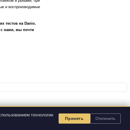
овеком и рыбами, при
ные и воспроизводимые
х тестов на Danio.
 с нами, мы почти
спользованием технологии
Принять
Отклонить
и поставляемой продукции.