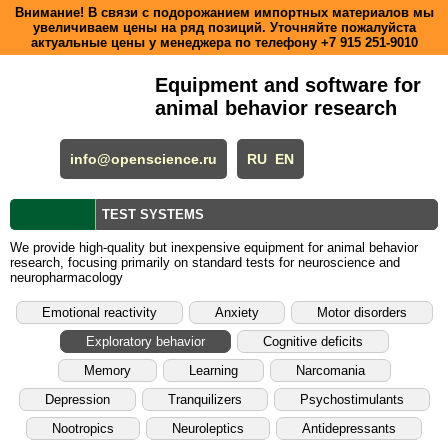
Внимание! В связи с подорожанием импортных материалов мы
увеличиваем цены на ряд позиций. Уточняйте пожалуйста
актуальные цены у менеджера по телефону
+7 915 251-9010
Equipment and software for
animal behavior research
info@openscience.ru
RU
EN
TEST SYSTEMS
We provide high-quality but inexpensive equipment for animal behavior
research, focusing primarily on standard tests for neuroscience and
neuropharmacology
Emotional reactivity
Anxiety
Motor disorders
Exploratory behavior
Cognitive deficits
Memory
Learning
Narcomania
Depression
Tranquilizers
Psychostimulants
Nootropics
Neuroleptics
Antidepressants