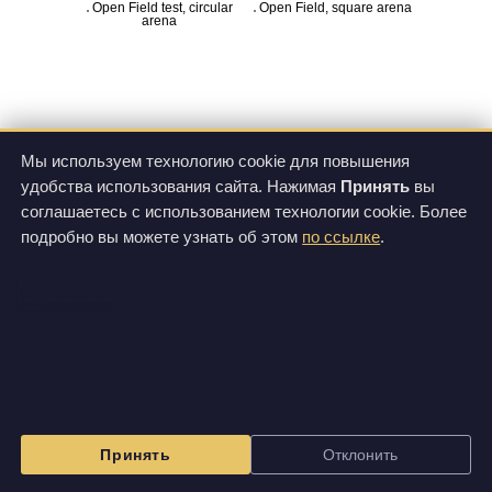
Open Field test, circular
Open Field, square arena
arena
Мы используем технологию cookie для повышения
удобства использования сайта. Нажимая
Принять
вы
соглашаетесь с использованием технологии cookie. Более
подробно вы можете узнать об этом
по ссылке
.
All images on this site are licensed under
Creative Commons Attribution-NonCommercial-ShareAlike 3.0 Unported License
.
Изображения на данном сайте могут отличаться от вида фактически поставляемой
продукции.
Принять
Отклонить