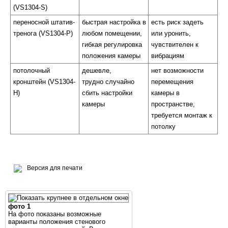
(VS1304-S)
переносной штатив-
быстрая настройка в
есть риск задеть
тренога (VS1304-P)
любом помещении,
или уронить,
гибкая регулировка
чувствителен к
положения камеры
вибрациям
потолочный
дешевле,
нет возможности
кронштейн (VS1304-
трудно случайно
перемещения
H)
сбить настройки
камеры в
камеры
пространстве,
требуется монтаж к
потолку
Версия для печати
фото 1
На фото показаны возможные
варианты положения стенового