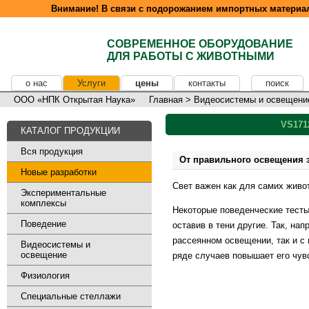
Внимание! В связи с подорожанием импортных материал
СОВРЕМЕННОЕ ОБОРУДОВАНИЕ
ДЛЯ РАБОТЫ С ЖИВОТНЫМИ
о нас
Услуги
цены
контакты
поиск
ООО «НПК Открытая Наука»
Главная
>
Видеосистемы и освещени
VS171
КАТАЛОГ ПРОДУКЦИИ
Вся продукция
От правильного освещения з
Новые разработки
Свет важен как для самих живо
Экспериментальные
комплексы
Некоторые поведенческие тесты
Поведение
оставив в тени другие. Так, на
рассеянном освещении, так и с 
Видеосистемы и
освещение
ряде случаев повышает его чув
Физиология
Специальные стеллажи