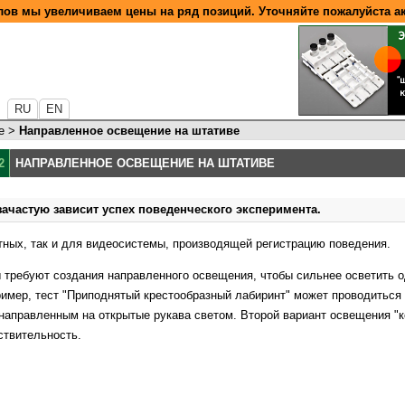
ов мы увеличиваем цены на ряд позиций. Уточняйте пожалуйста а
RU
EN
е
>
Направленное освещение на штативе
2
НАПРАВЛЕННОЕ ОСВЕЩЕНИЕ НА ШТАТИВЕ
ачастую зависит успех поведенческого эксперимента.
тных, так и для видеосистемы, производящей регистрацию поведения.
 требуют создания направленного освещения, чтобы сильнее осветить о
пример, тест "Приподнятый крестообразный лабиринт" может проводиться
направленным на открытые рукава светом. Второй вариант освещения "ко
ствительность.