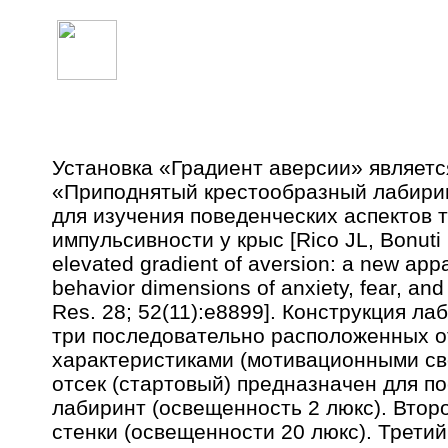
УСТАНОВКА «ГРАДИЕНТ АВЕРСИИ»
Установка «Градиент аверсии» являет
«Приподнятый крестообразный лабирин
для изучения поведенческих аспектов 
импульсивности у крыс [Rico JL, Bonuti 
elevated gradient of aversion: a new appa
behavior dimensions of anxiety, fear, and 
Res. 28; 52(11):e8899]. Конструкция л
три последовательно расположенных о
характеристиками (мотивационными сво
отсек (стартовый) предназначен для по
лабиринт (освещенность 2 люкс). Втор
стенки (освещенности 20 люкс). Третий