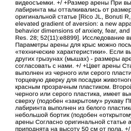
видеосъемки. +/ +Размер арены При в
лабиринта мы отталкивались от размер
оригинальной статье [Rico JL, Bonuti R,
elevated gradient of aversion: a new appa
behavior dimensions of anxiety, fear, and 
Res. 28; 52(11):e8899]. Исследование 
Параметры арены для крыс можно посм
«технические характеристики». Если в
других грызунах (мышах) - размеры ар
согласовать с нами. +/ +Цвет арены С
выполнен из черного или серого пласт
торцевую дверку для посадки животного
красным прозрачным пластиком. Второ
черного или серого пластика, имеет вы
сверху (подобен «закрытому» рукаву ПК
лабиринта выполнен из белого пластик
небольшой бортик (подобен «открытому
арены Согласно оригинальной статье 
приподнята на высоту 50 см от пола. +