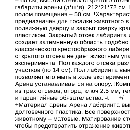
– 60 см, высота стенок открытого отсе
габариты арены (д*ш*в): 212*21*72 см.
полом помещения – 50 см. !Характерис
предназначен для посадки животного в
подвижную дверцу и закрыт сверху кр
пластиком. Закрытый отсек лабиринта 
создает затемненную область подобно
классического крестообразного лабир
открытого отсека не дает животным упа
эксперимента. Пол каждого отсека раз
участков (по 14 см). Пол лабиринта вын
позволяет его мыть в ходе эксперимент
Арена устанавливается на опору. !Ком
из трех отсеков, опора, ключ 2.5 мм, т
и гарантийные обязательства. -t +/
+Материал арены Арена лабиринта вып
долговечного пластика. Все поверхнос
животному – матовые. Матирование ст
чтобы предотвратить отражение животн