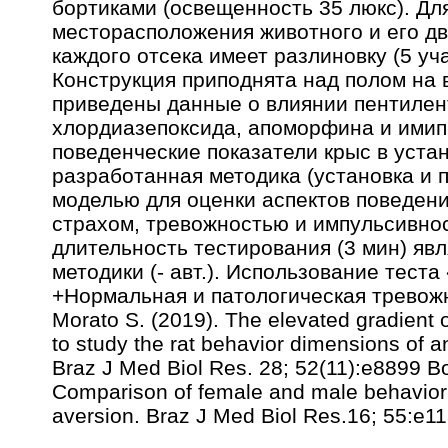
бортиками (освещенность 35 люкс). Дл
месторасположения животного и его дв
каждого отсека имеет разлиновку (5 уча
Конструкция приподнята над полом на 
приведены данные о влиянии пентилен
хлордиазепоксида, апоморфина и ими
поведенческие показатели крыс в устан
разработанная методика (установка и 
моделью для оценки аспектов поведени
страхом, тревожностью и импульсивно
длительность тестирования (3 мин) яв
методики (- авт.). Использование теста
+Нормальная и патологическая тревожно
Morato S. (2019). The elevated gradient 
to study the rat behavior dimensions of anx
Braz J Med Biol Res. 28; 52(11):e8899 Bo
Comparison of female and male behavior i
aversion. Braz J Med Biol Res.16; 55:e11