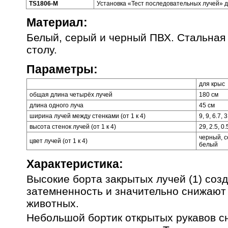
TS1806-M
Установка «Тест последовательных лучей» 
Материал:
Белый, серый и черный ПВХ. Стальная 
столу.
Параметры:
для крыс
общая длина четырёх лучей
180 см
длина одного луча
45 см
ширина лучей между стенками (от 1 к 4)
9, 9, 6.7, 
высота стенок лучей (от 1 к 4)
29, 2.5, 0.
черный, с
цвет лучей (от 1 к 4)
белый
Характеристика:
Высокие борта закрытых лучей (1) со
затемненность и значительно снижаю
животных.
Небольшой бортик открытых рукавов с