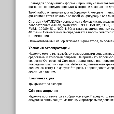
Благодаря продуманной форме и принципу «самостоятель
фиксатор, процедура проходит быстрее и безопаснее для
Такой набор оптимален для лабораторий, которые плани
фиксации и хотят начать с базовой конфигурации без лиш
Система «АНТИКУСЬ» совместима с большинством распр
лабораторных мышей, таких как C57BL/6, BALB/c, CD-1, ICR
FVB/N, 129/Sv, SJL, NOD, NSG, а также другими линиями в
40 грамм. Совместимость определяется массой животного,
в применении.
Ознакомительный набор включает 3 фиксатора, выполнен
Условия эксплуатации
Изделие можно мыть любыми современными водораств
средствами и этиловым спиртом. Не применять порошкоо
средства!
Осторожно!
Сильные органические растворите
повредить пластик изделия. Избегайте длительного хран
солнечном свету. Не допускайте резких перепадов темпе
хранится изделие.
Комплектация
Три фиксатора в сборе
Сборка изделия
Изделие поставляется в собранном виде. Перед использ
аккуратно снять защитную пленку и протереть изделие э