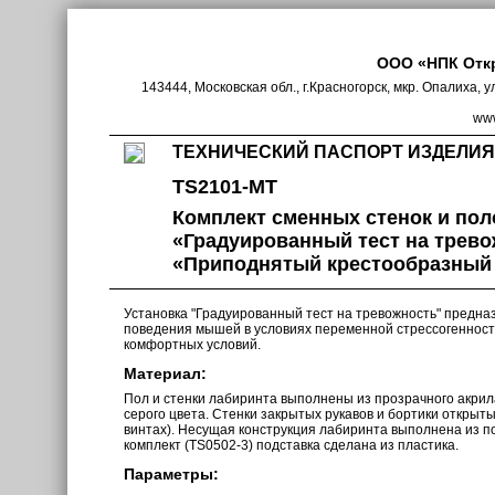
ООО «НПК Отк
143444, Московская обл., г.Красногорск, мкр. Опалиха, у
www
ТЕХНИЧЕСКИЙ ПАСПОРТ ИЗДЕЛИЯ
TS2101-MT
Комплект сменных стенок и пол
«Градуированный тест на трев
«Приподнятый крестообразный 
Установка "Градуированный тест на тревожность" предна
поведения мышей в условиях переменной стрессогеннос
комфортных условий.
Материал:
Пол и стенки лабиринта выполнены из прозрачного акрила
серого цвета. Стенки закрытых рукавов и бортики открыты
винтах). Несущая конструкция лабиринта выполнена из 
комплект (TS0502-3) подставка сделана из пластика.
Параметры: