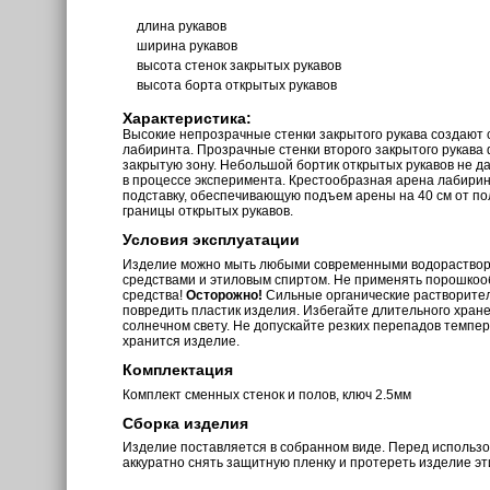
длина рукавов
ширина рукавов
высота стенок закрытых рукавов
высота борта открытых рукавов
Характеристика:
Высокие непрозрачные стенки закрытого рукава создают
лабиринта. Прозрачные стенки второго закрытого рукав
закрытую зону. Небольшой бортик открытых рукавов не д
в процессе эксперимента. Крестообразная арена лабирин
подставку, обеспечивающую подъем арены на 40 см от по
границы открытых рукавов.
Условия эксплуатации
Изделие можно мыть любыми современными водораств
средствами и этиловым спиртом. Не применять порошкоо
средства!
Осторожно!
Сильные органические растворите
повредить пластик изделия. Избегайте длительного хран
солнечном свету. Не допускайте резких перепадов темпе
хранится изделие.
Комплектация
Комплект сменных стенок и полов, ключ 2.5мм
Сборка изделия
Изделие поставляется в собранном виде. Перед использ
аккуратно снять защитную пленку и протереть изделие э