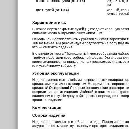
высота стенок лучей (от 1 к 4)
29, 2.5, 0.5, 0
см
цвет лучей (от 1 к 4)
черный, серы
белый, белы
Характеристика:
Высокие борта закрытых лучей (1) создают хорошую зате
снижают число выпрыгивающих животных.
Небольшой бортик открытых рукавов снижает вероятност
Тем не менее, мы рекомендуем подстелить на полу под л
чтобы смягчить падение.
В отличие от теста "Приподнятый крестообразный лабири
требует подставки крестообразной формы. Установка дл
время эксперимента прикреплена к невысокому (на высот
или устойчивому табурету.
Условия эксплуатации
Изделие можно мыть любыми современными водораств
средствами и этиловым спиртом. Не применять порошкоо
средства!
Осторожно!
Сильные органические растворите
повредить пластик изделия. Избегайте длительного хран
солнечном свету. Не допускайте резких перепадов темпе
хранится изделие.
Комплектация
Сборка изделия
Изделие поставляется в собранном виде. Перед использ
аккуратно снять защитную пленку и протереть изделие э