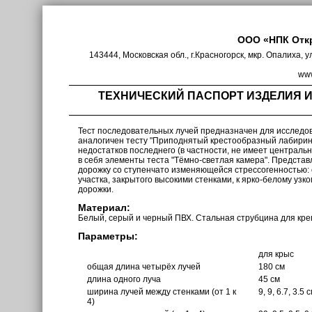
ООО «НПК Отк
143444, Московская обл., г.Красногорск, мкр. Опалиха, у
www
ТЕХНИЧЕСКИЙ ПАСПОРТ ИЗДЕЛИЯ 
Тест последовательных лучей предназначен для исследо
аналогичен тесту "Приподнятый крестообразный лабирин
недостатков последнего (в частности, не имеет центральн
в себя элементы теста "Тёмно-светлая камера". Предста
дорожку со ступенчато изменяющейся стрессогенностью: 
участка, закрытого высокими стенками, к ярко-белому уз
дорожки.
Материал:
Белый, серый и черный ПВХ. Стальная струбцина для креп
Параметры:
для крыс
общая длина четырёх лучей
180 см
длина одного луча
45 см
ширина лучей между стенками (от 1 к
9, 9, 6.7, 3.5 
4)