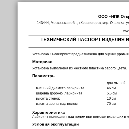
ООО «НПК Отк
143444, Московская обл., г.Красногорск, мкр. Опалиха, у
www
ТЕХНИЧЕСКИЙ ПАСПОРТ ИЗДЕЛИЯ 
Установка 'О-лабиринт' предназначена для оценки уровня
Материал
Установка выполнена из жесткого пластика серого цвета.
Параметры
для мышей
внешний диаметр лабиринта
46 см
ширина дорожки лабиринта
5.5 см
высота стенок
10 см
высота арены над полом
70 см
Характеристика
Лабиринт приподнят над полом при помощи входящих в к
Условия эксплуатации