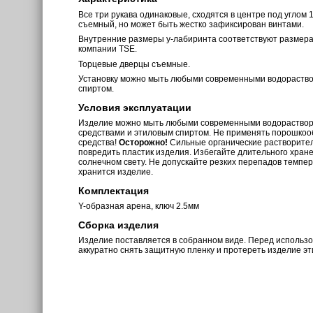
Все три рукава одинаковые, сходятся в центре под углом 
съемный, но может быть жестко зафиксирован винтами.
Внутренние размеры y-лабиринта соответствуют размера
компании TSE.
Торцевые дверцы съемные.
Установку можно мыть любыми современными водораств
спиртом.
Условия эксплуатации
Изделие можно мыть любыми современными водораств
средствами и этиловым спиртом. Не применять порошкоо
средства!
Осторожно!
Сильные органические растворите
повредить пластик изделия. Избегайте длительного хран
солнечном свету. Не допускайте резких перепадов темпе
хранится изделие.
Комплектация
Y-образная арена, ключ 2.5мм
Сборка изделия
Изделие поставляется в собранном виде. Перед использ
аккуратно снять защитную пленку и протереть изделие э