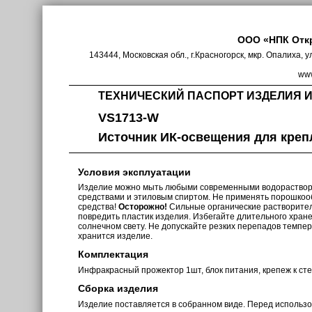
ООО «НПК Отк
143444, Московская обл., г.Красногорск, мкр. Опалиха, у
www
ТЕХНИЧЕСКИЙ ПАСПОРТ ИЗДЕЛИЯ 
VS1713-W
Источник ИК-освещения для креп
Условия эксплуатации
Изделие можно мыть любыми современными водораств
средствами и этиловым спиртом. Не применять порошкоо
средства!
Осторожно!
Сильные органические растворите
повредить пластик изделия. Избегайте длительного хран
солнечном свету. Не допускайте резких перепадов темпе
хранится изделие.
Комплектация
Инфракрасный прожектор 1шт, блок питания, крепеж к ст
Сборка изделия
Изделие поставляется в собранном виде. Перед использ