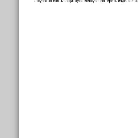
аккуратно снять защитную пленку и протереть изделие э