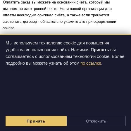
Оплатить заказ вы можете на основании счета, который мы
вышлем по электронной почте. Если вашей организации для
оплаты необходим оригинал счёта, а также если требуется
заключить договор - обязательно укажите это при оформлении
заказа.
Если вы находитесь не в России, доставкой и таможенным
Мы используем технологию cookie для повышения
оформлением заказа будут заниматься наши партнеры.
удобства использования сайта. Нажимая
Принять
вы
соглашаетесь с использованием технологии cookie. Более
подробно вы можете узнать об этом
по ссылке
.
Все фотографии и видеозаписи, размещенные на этом сайте, доступны по лицензии
Creative Commons Attribution-NonCommercial-ShareAlike 3.0 Unported License
.
Изображения на данном сайте могут отличаться от вида фактически поставляемой
продукции.
Принять
Отклонить