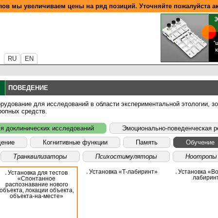
ов мы увеличиваем цены на ряд позиций. Уточняйте пожалуйста а
RU
EN
ПОВЕДЕНИЕ
удование для исследований в области экспериментальной этологии, зоо
ропных средств.
ля доклинических исследований
Эмоционально-поведенческая р
дение
Когнитивные функции
Память
Обучение
Транквилизаторы
Психостимуляторы
Ноотропы
Установка «Т-лабиринт»
Установка «В
Установка для тестов
лабирин
«Спонтанное
распознавание нового
объекта, локации объекта,
объекта-на-месте»