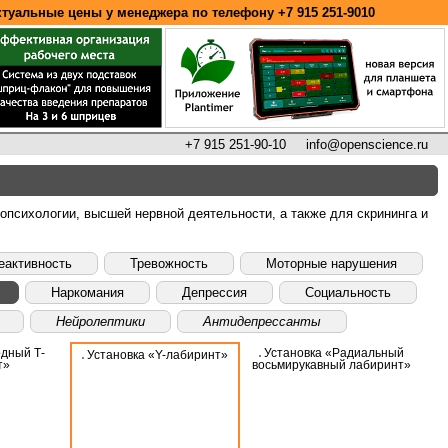
ктуальные цены у менеджера по телефону
+7 915 251-9010
+7 915 251-90-10
info@openscience.ru
психологии, высшей нервной деятельности, а также для скрининга и
еактивность
Тревожность
Моторные нарушения
Наркомания
Депрессия
Социальность
Нейролептики
Антидепрессанты
одный Т-
Установка «Радиальный
Установка «Y-лабиринт»
т»
восьмирукавный лабиринт»