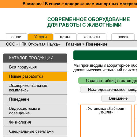
Внимание! В связи с подорожанием импортных материал
СОВРЕМЕННОЕ ОБОРУДОВАНИЕ
ДЛЯ РАБОТЫ С ЖИВОТНЫМИ
о нас
Услуги
цены
контакты
поиск
ООО «НПК Открытая Наука»
Главная
>
Поведение
КАТАЛОГ ПРОДУКЦИИ
Мы производим лабораторное обор
Вся продукция
доклинических испытаний психот
Новые разработки
Сводная таблица тестов д
Экспериментальные
Исследовательское пове
комплексы
Внимание
Поведение
Видеосистемы и
Установка «Лабиринт
Лэшли»
освещение
Физиология
Специальные стеллажи