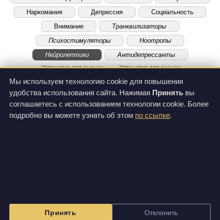
Наркомания
Депрессия
Социальность
Внимание
Транквилизаторы
Психостимуляторы
Ноотропы
Нейролептики
Антидепрессанты
Установка для оценки
Установка для оценки
вертикализации у мышей
каталепсии
Мы используем технологию cookie для повышения
удобства использования сайта. Нажимая
Принять
вы
соглашаетесь с использованием технологии cookie. Более
подробно вы можете узнать об этом
по ссылке
.
Все фотографии и видеозаписи, размещенные на этом сайте, доступны по лицензии
Принять
Отклонить
Creative Commons Attribution-NonCommercial-ShareAlike 3.0 Unported License
.