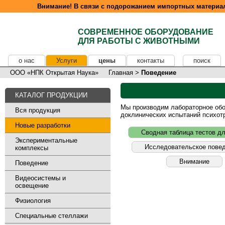
Внимание! В связи с подорожанием импортных материал
СОВРЕМЕННОЕ ОБОРУДОВАНИЕ
ДЛЯ РАБОТЫ С ЖИВОТНЫМИ
о нас
Услуги
цены
контакты
поиск
ООО «НПК Открытая Наука»
Главная
>
Поведение
КАТАЛОГ ПРОДУКЦИИ
Мы производим лабораторное обор
Вся продукция
доклинических испытаний психот
Новые разработки
Сводная таблица тестов д
Экспериментальные
Исследовательское пове
комплексы
Внимание
Поведение
Видеосистемы и
освещение
Физиология
Специальные стеллажи