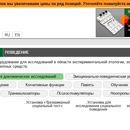
ов мы увеличиваем цены на ряд позиций. Уточняйте пожалуйста а
RU
EN
ПОВЕДЕНИЕ
удование для исследований в области экспериментальной этологии, зоо
ропных средств.
ля доклинических исследований
Эмоционально-поведенческая р
дение
Когнитивные функции
Память
Обучение
Транквилизаторы
Психостимуляторы
Ноотропы
Установка «Трехкамерный
Установка для
социальный тест»
исследования социального
и
поведения